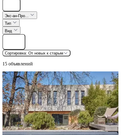
Скрыть
Экс-ан-Про...
Тип
Вид
Найти
Сортировка:
От новых к старым
15 объявлений