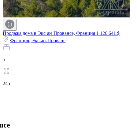
Продажа дома в Экс-ан-Провансе, Франция
1 126 641 $
Франция,
Экс-ан-Прованс
5
245
нсе