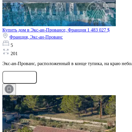
Купить дом в Экс-ан-Провансе, Франция
1 483 027 $
Франция,
Экс-ан-Прованс
5
201
Экс-ан-Прованс, расположенный в конце тупика, на краю небол
Оставить заявку