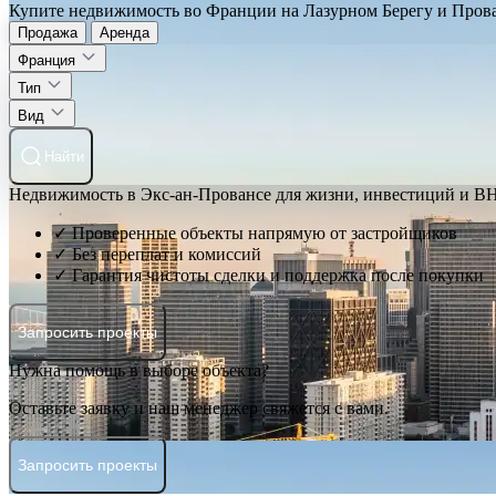
Купите недвижимость во Франции на Лазурном Берегу и Прован
Продажа
Аренда
Франция
Тип
Вид
Найти
Недвижимость в Экс-ан-Провансе для жизни, инвестиций и 
✓ Проверенные объекты напрямую от застройщиков
✓ Без переплат и комиссий
✓ Гарантия чистоты сделки и поддержка после покупки
Запросить проекты
Нужна помощь в выборе объекта?
Оставьте заявку и наш менеджер свяжется с вами.
Запросить проекты