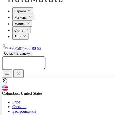
Страны
Регионы
Купить
Снять
Еще
+90(507)705-80-82
Оставить заявку
Добавить объявление
Columbus, United States
Блог
Отзывы
Застройщики