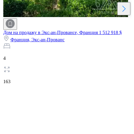
Дом на продажу в Экс-ан-Провансе, Франция
1 512 918 $
Франция,
Экс-ан-Прованс
4
163