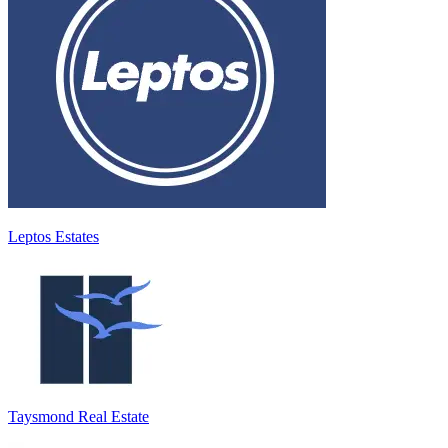
Leptos Estates
Taysmond Real Estate