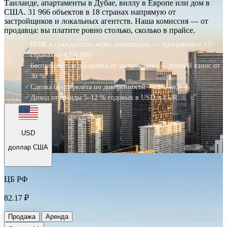
Таиланде, апартаменты в Дубае, виллу в Европе или дом в
США. 31 966 объектов в 18 странах напрямую от
застройщиков и локальных агентств. Наша комиссия — от
продавца: вы платите ровно столько, сколько в прайсе.
ВНЖ и гражданство через инвестиции — программы в 15+
✓
странах от €250 000
Беспроцентная рассрочка от застройщика — первый взнос от
✓
30 %
✓
Сделка без перелёта по доверенности — 4–8 недель
✓
Доход от аренды 5–12 % годовых в USD и EUR
USD
доллар США
ЦБ РФ
82.17 ₽
Продажа
Аренда