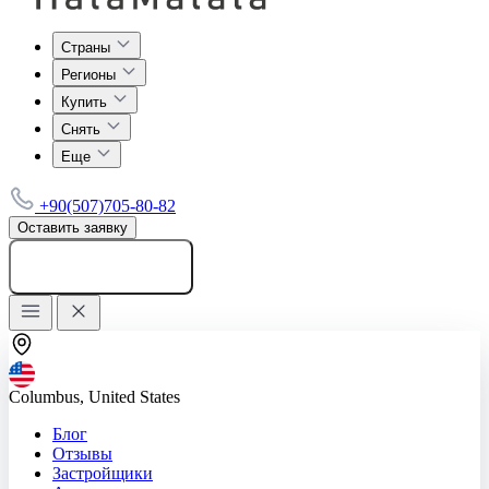
Страны
Регионы
Купить
Снять
Еще
+90(507)705-80-82
Оставить заявку
Добавить объявление
Columbus, United States
Блог
Отзывы
Застройщики