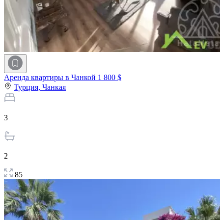
Аренда квартиры в Чанкой
1 800 $
Турция,
Чанкая
3
2
85