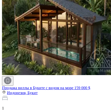
Продажа виллы в Буките с видом на море
159 000 $
Индонезия,
Букит
1