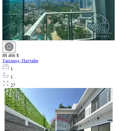
88 466 $
Таиланд,
Паттайя
1
1
27