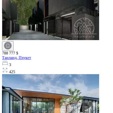
788 777 $
Таиланд,
Пхукет
3
425