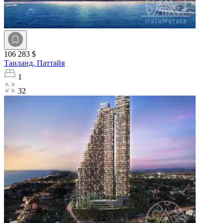
106 283 $
Таиланд,
Паттайя
1
32