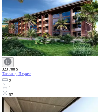
323 788 $
Таиланд,
Пхукет
2
1
57