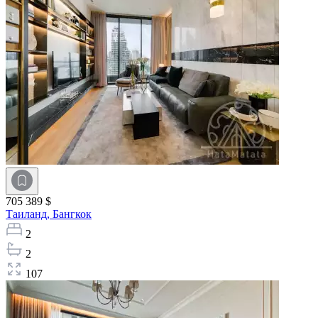
705 389 $
Таиланд,
Бангкок
2
2
107