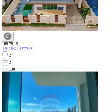
169 791 $
Таиланд,
Паттайя
2
2
138