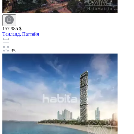
157 985 $
Таиланд,
Паттайя
1
35