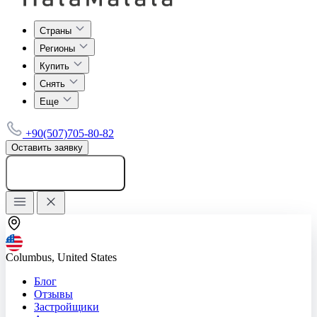
Страны
Регионы
Купить
Снять
Еще
+90(507)705-80-82
Оставить заявку
Добавить объявление
Columbus, United States
Блог
Отзывы
Застройщики