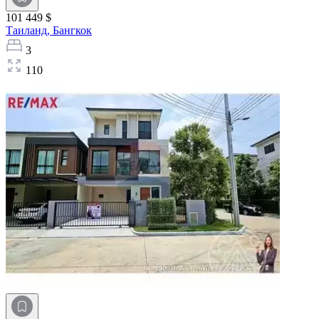
101 449 $
Таиланд,
Бангкок
3
110