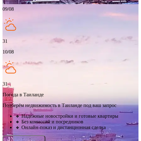
09/08
31
10/08
31
Погода в Таиланде
Подберём недвижимость в Таиланде под ваш запрос
🔸 Надежные новостройки и готовые квартиры
🔸 Без комиссий и посредников
🔸 Онлайн-показ и дистанционная сделка