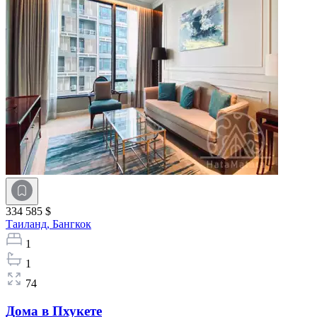
334 585 $
Таиланд,
Бангкок
1
1
74
Дома в Пхукете