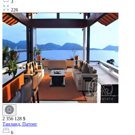
3
226
2 356 128 $
Таиланд,
Патонг
6