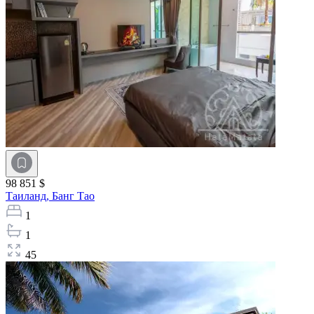
98 851 $
Таиланд,
Банг Тао
1
1
45