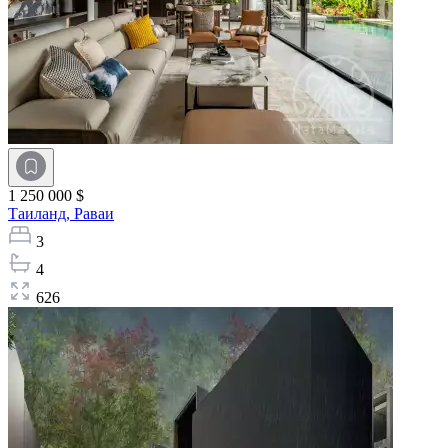
1 250 000 $
Таиланд,
Раваи
3
4
626