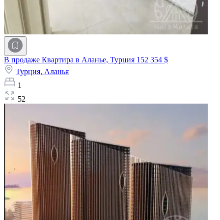
В продаже Квартира в Аланье, Турция
152 354 $
Турция,
Аланья
1
52