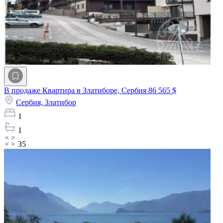
В продаже Квартира в Златиборе, Сербия
86 565 $
Сербия,
Златибор
1
1
35