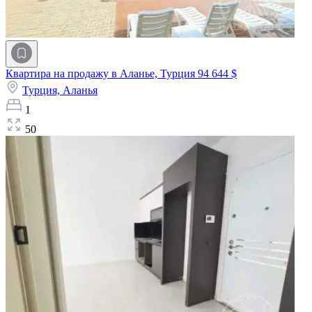
Квартира на продажу в Аланье, Турция
94 644 $
Турция,
Аланья
1
50