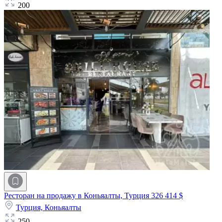
200
Ресторан на продажу в Коньяалты, Турция
326 414 $
Турция,
Коньяалты
250