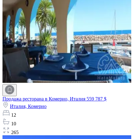
Продажа ресторана в Комерио, Италия
559 787 $
Италия,
Комерио
12
10
265