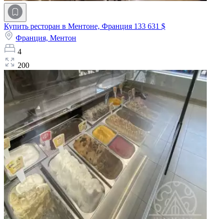
Купить ресторан в Ментоне, Франция
133 631 $
Франция,
Ментон
4
200