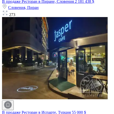
В продаже Ресторан в Пиране, Словения
2 181 438 $
Словения,
Пиран
273
В продаже Ресторан в Испарте, Турция
55 000 $