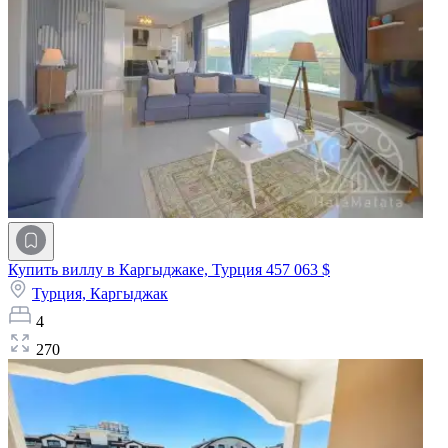
Купить виллу в Каргыджаке, Турция
457 063 $
Турция,
Каргыджак
4
270