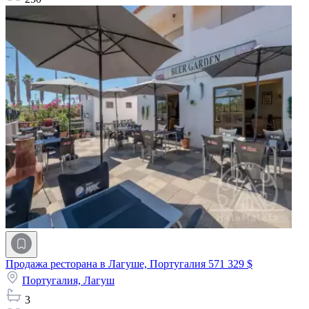
Продажа ресторана в Лагуше, Португалия
571 329 $
Португалия,
Лагуш
3