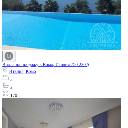
Вилла на продажу в Комо, Италия
750 230 $
Италия,
Комо
3
2
170