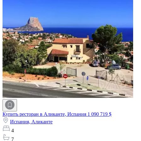
Купить ресторан в Аликанте, Испания
1 090 719 $
Испания,
Аликанте
4
7