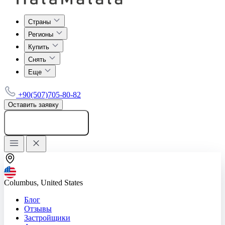
Страны
Регионы
Купить
Снять
Еще
+90(507)705-80-82
Оставить заявку
Добавить объявление
Columbus, United States
Блог
Отзывы
Застройщики