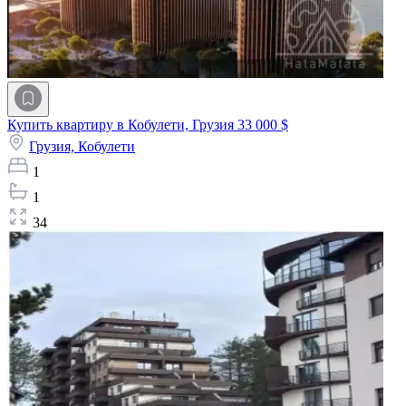
Купить квартиру в Кобулети, Грузия
33 000 $
Грузия,
Кобулети
1
1
34