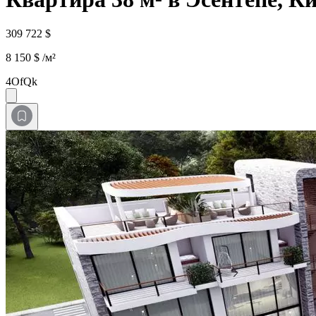
309 722 $
8 150 $ /м²
4OfQk