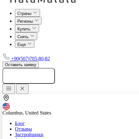
Страны
Регионы
Купить
Снять
Еще
+90(507)705-80-82
Оставить заявку
Добавить объявление
Columbus, United States
Блог
Отзывы
Застройщики