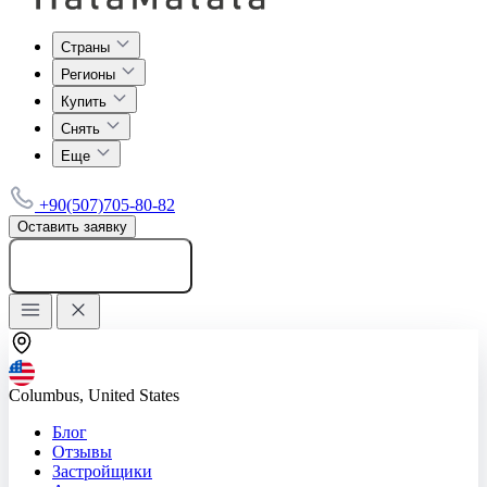
Страны
Регионы
Купить
Снять
Еще
+90(507)705-80-82
Оставить заявку
Добавить объявление
Columbus, United States
Блог
Отзывы
Застройщики