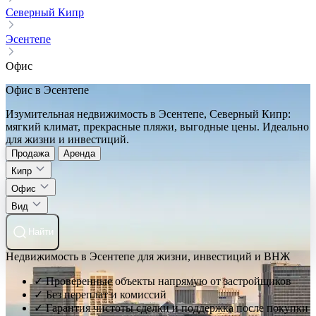
Северный Кипр
Эсентепе
Офис
Офис в Эсентепе
Изумительная недвижимость в Эсентепе, Северный Кипр:
мягкий климат, прекрасные пляжи, выгодные цены. Идеально
для жизни и инвестиций.
Продажа
Аренда
Кипр
Офис
Вид
Найти
Недвижимость в Эсентепе для жизни, инвестиций и ВНЖ
✓ Проверенные объекты напрямую от застройщиков
✓ Без переплат и комиссий
✓ Гарантия чистоты сделки и поддержка после покупки