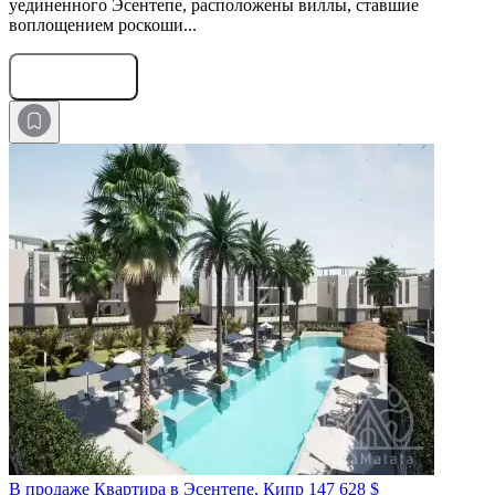
уединенного Эсентепе, расположены виллы, ставшие
воплощением роскоши...
Оставить заявку
В продаже Квартира в Эсентепе, Кипр
147 628 $