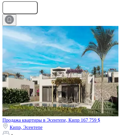
Оставить заявку
Продажа квартиры в Эсентепе, Кипр
167 759 $
Кипр,
Эсентепе