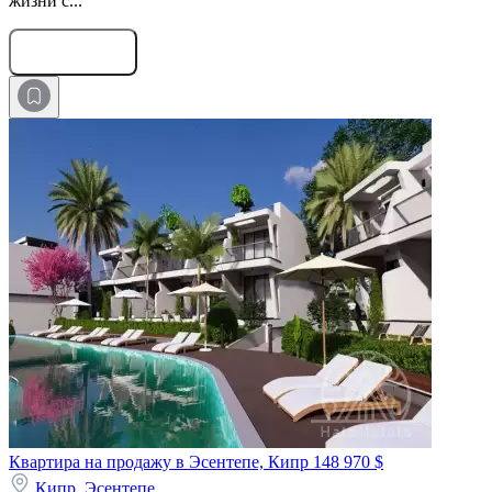
жизни с...
Оставить заявку
Квартира на продажу в Эсентепе, Кипр
148 970 $
Кипр,
Эсентепе