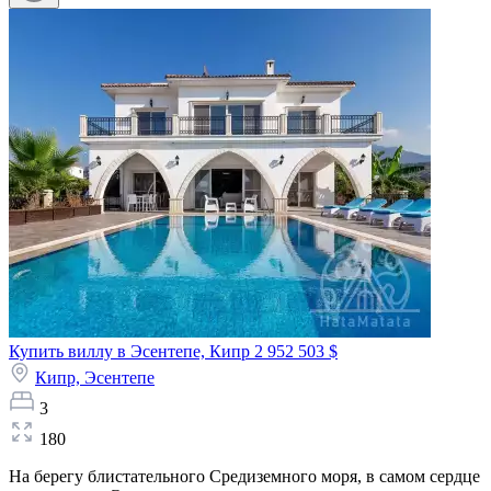
Купить виллу в Эсентепе, Кипр
2 952 503 $
Кипр,
Эсентепе
3
180
На берегу блистательного Средиземного моря, в самом сердце