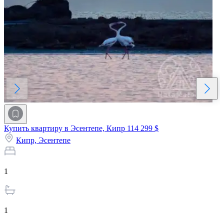
Купить квартиру в Эсентепе, Кипр
114 299 $
Кипр,
Эсентепе
1
1