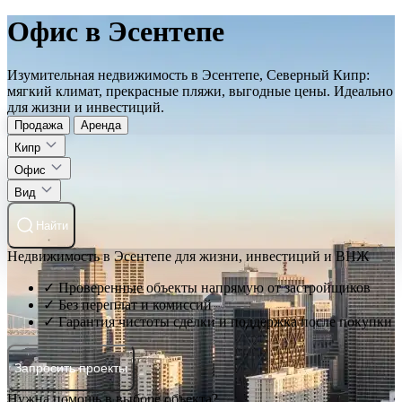
Офис в Эсентепе
Изумительная недвижимость в Эсентепе, Северный Кипр:
мягкий климат, прекрасные пляжи, выгодные цены. Идеально
для жизни и инвестиций.
Продажа
Аренда
Кипр
Офис
Вид
Найти
Недвижимость в Эсентепе для жизни, инвестиций и ВНЖ
✓ Проверенные объекты напрямую от застройщиков
✓ Без переплат и комиссий
✓ Гарантия чистоты сделки и поддержка после покупки
Запросить проекты
Нужна помощь в выборе объекта?