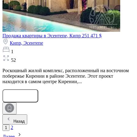
Продажа квартиры в Эсентепе, Кипр
251 471 $
Кипр,
Эсентепе
1
52
Роскошный жилой комплекс, расположенный на восточном
побережье Кирении в районе Эсентепе. Этот проект
находится в самом центре Кирении,...
Оставить заявку
Назад
2
1
Далее