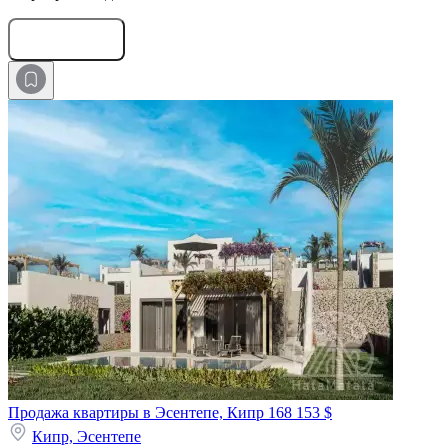
Оставить заявку
Продажа квартиры в Эсентепе, Кипр
168 153 $
Кипр,
Эсентепе