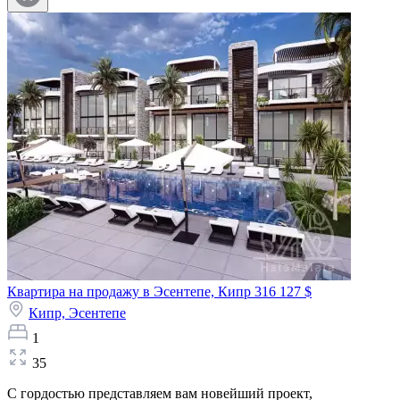
Квартира на продажу в Эсентепе, Кипр
316 127 $
Кипр,
Эсентепе
1
35
С гордостью представляем вам новейший проект,