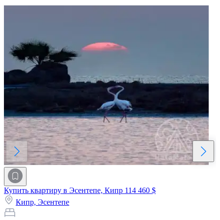
Купить квартиру в Эсентепе, Кипр
114 460 $
Кипр,
Эсентепе