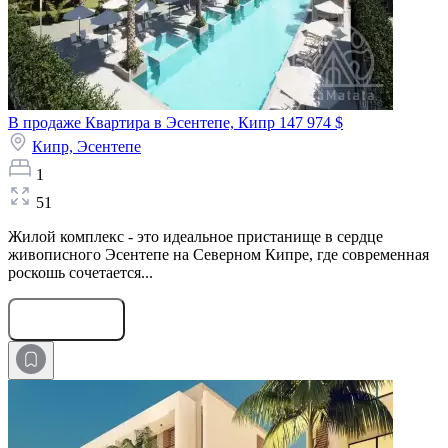
В продаже Квартира в Эсентепе, Кипр
147 974 $
Кипр,
Эсентепе
1
51
Жилой комплекс - это идеальное пристанище в сердце
живописного Эсентепе на Северном Кипре, где современная
роскошь сочетается...
Оставить заявку