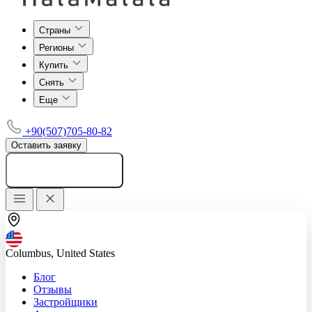
Страны
Регионы
Купить
Снять
Еще
+90(507)705-80-82
Оставить заявку
Добавить объявление
Columbus, United States
Блог
Отзывы
Застройщики