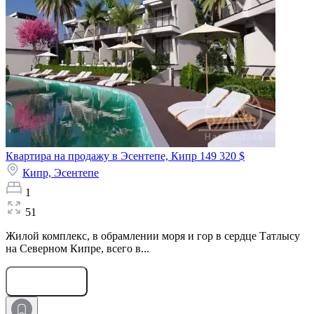
Квартира на продажу в Эсентепе, Кипр
149 320 $
Кипр,
Эсентепе
1
51
Жилой комплекс, в обрамлении моря и гор в сердце Татлысу
на Северном Кипре, всего в...
Оставить заявку