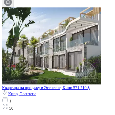
Квартира на продажу в Эсентепе, Кипр
571 719 $
Кипр,
Эсентепе
1
50