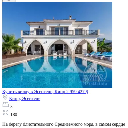
Купить виллу в Эсентепе, Кипр
2 959 427 $
Кипр,
Эсентепе
3
180
На берегу блистательного Средиземного моря, в самом сердце