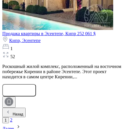
Продажа квартиры в Эсентепе, Кипр
252 061 $
Кипр,
Эсентепе
1
52
Роскошный жилой комплекс, расположенный на восточном
побережье Кирении в районе Эсентепе. Этот проект
находится в самом центре Кирении,...
Оставить заявку
Назад
2
1
Далее