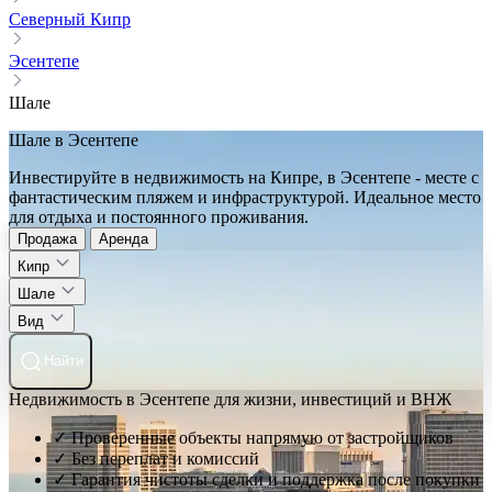
Северный Кипр
Эсентепе
Шале
Шале в Эсентепе
Инвестируйте в недвижимость на Кипре, в Эсентепе - месте с
фантастическим пляжем и инфраструктурой. Идеальное место
для отдыха и постоянного проживания.
Продажа
Аренда
Кипр
Шале
Вид
Найти
Недвижимость в Эсентепе для жизни, инвестиций и ВНЖ
✓ Проверенные объекты напрямую от застройщиков
✓ Без переплат и комиссий
✓ Гарантия чистоты сделки и поддержка после покупки