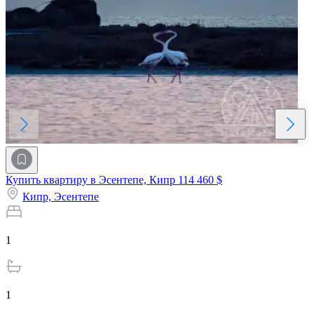
Купить квартиру в Эсентепе, Кипр
114 460 $
Кипр,
Эсентепе
1
1