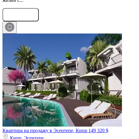
жизни с...
Оставить заявку
Квартира на продажу в Эсентепе, Кипр
149 320 $
Кипр,
Эсентепе