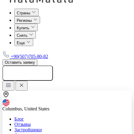
Страны
Регионы
Купить
Снять
Еще
+90(507)705-80-82
Оставить заявку
Добавить объявление
Columbus, United States
Блог
Отзывы
Застройщики