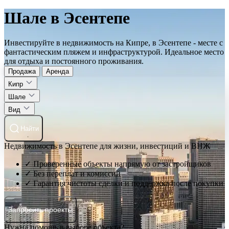
Шале в Эсентепе
Инвестируйте в недвижимость на Кипре, в Эсентепе - месте с
фантастическим пляжем и инфраструктурой. Идеальное место
для отдыха и постоянного проживания.
Продажа
Аренда
Кипр
Шале
Вид
Найти
Недвижимость в Эсентепе для жизни, инвестиций и ВНЖ
✓ Проверенные объекты напрямую от застройщиков
✓ Без переплат и комиссий
✓ Гарантия чистоты сделки и поддержка после покупки
Запросить проекты
Нужна помощь в выборе объекта?