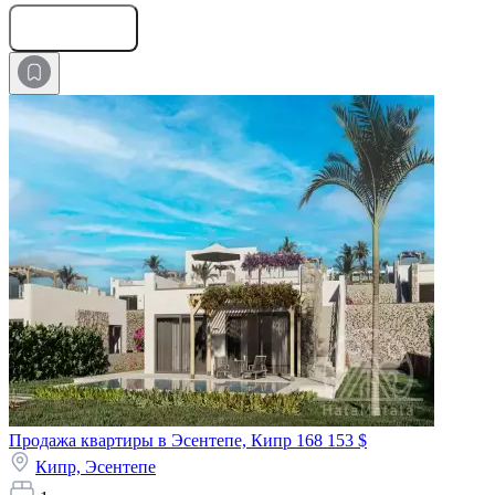
Оставить заявку
Продажа квартиры в Эсентепе, Кипр
168 153 $
Кипр,
Эсентепе