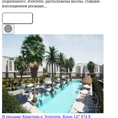
уединенного Эсентепе, расположены виллы, ставшие
воплощением роскоши...
Оставить заявку
В продаже Квартира в Эсентепе, Кипр
147 974 $