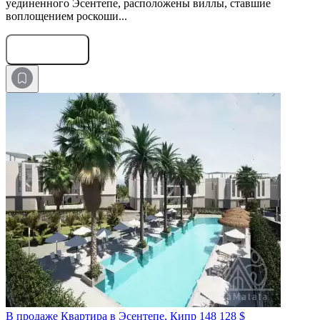
уединенного Эсентепе, расположены виллы, ставшие
воплощением роскоши...
Оставить заявку
В продаже Квартира в Эсентепе, Кипр
148 128 $