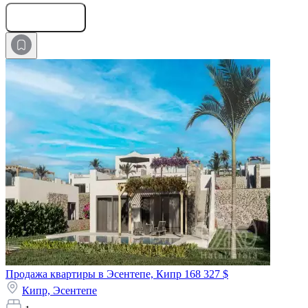
Оставить заявку
Продажа квартиры в Эсентепе, Кипр
168 327 $
Кипр,
Эсентепе