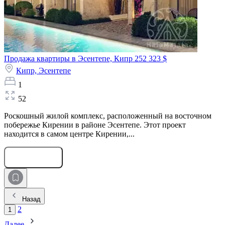
Продажа квартиры в Эсентепе, Кипр
252 323 $
Кипр,
Эсентепе
1
52
Роскошный жилой комплекс, расположенный на восточном
побережье Кирении в районе Эсентепе. Этот проект
находится в самом центре Кирении,...
Оставить заявку
Назад
2
1
Далее