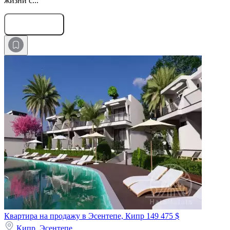
жизни с...
Оставить заявку
Квартира на продажу в Эсентепе, Кипр
149 475 $
Кипр,
Эсентепе