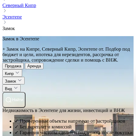
Северный Кипр
Эсентепе
Замок
Замок в Эсентепе
+ Замок на Кипре, Северный Кипр, Эсентепе от. Подбор под
бюджет и цели, ипотека для нерезидентов, рассрочка от
застройщика, сопровождение сделки и помощь с ВНЖ.
Продажа
Аренда
Кипр
Замок
Вид
Найти
Недвижимость в Эсентепе для жизни, инвестиций и ВНЖ
✓ Проверенные объекты напрямую от застройщиков
✓ Без переплат и комиссий
✓ Гарантия чистоты сделки и поддержка после покупки