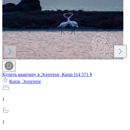
Купить квартиру в Эсентепе, Кипр
114 571 $
Кипр,
Эсентепе
1
1