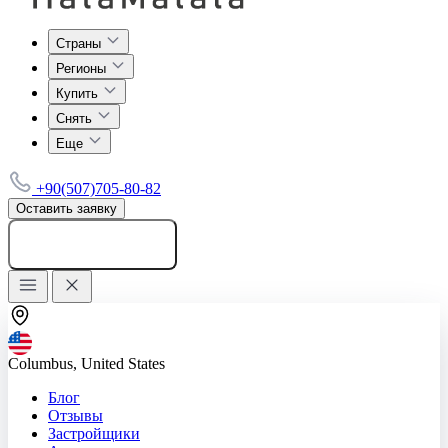
Страны
Регионы
Купить
Снять
Еще
+90(507)705-80-82
Оставить заявку
Добавить объявление
Columbus, United States
Блог
Отзывы
Застройщики