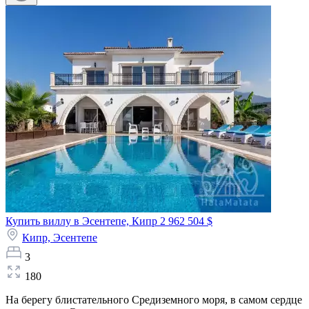
Купить виллу в Эсентепе, Кипр
2 962 504 $
Кипр,
Эсентепе
3
180
На берегу блистательного Средиземного моря, в самом сердце