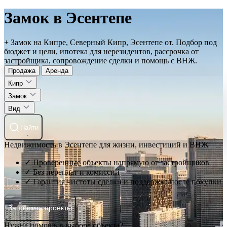
Замок в Эсентепе
+ Замок на Кипре, Северный Кипр, Эсентепе от. Подбор под
бюджет и цели, ипотека для нерезидентов, рассрочка от
застройщика, сопровождение сделки и помощь с ВНЖ.
Продажа
Аренда
Кипр
Замок
Вид
Найти
Недвижимость в Эсентепе для жизни, инвестиций и ВНЖ
✓ Проверенные объекты напрямую от застройщиков
✓ Без переплат и комиссий
✓ Гарантия чистоты сделки и поддержка после покупки
Запросить проекты
Нужна помощь в выборе объекта?