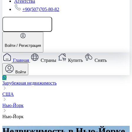
Агентства
+90(507)705-80-82
Добавить объявление
Войти / Регистрация
Главная
Страны
Купить
Снять
Войти
Зарубежная недвижимость
США
Нью-Йорк
Нью-Йорк
Недвижимость в Нью-Йорке