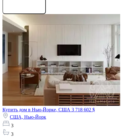
Запросить проекты
Купить дом в Нью-Йорке, США
3 718 602 $
США,
Нью-Йорк
3
3