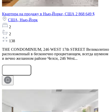
Квартира на продажу в Нью-Йорке, США
2 868 649 $
США,
Нью-Йорк
2
2
138
THE CONDOMINIUM, 246 WEST 17th STREET Великолепно
расположенный в бесконечно процветающем, всегда шумном
и вечно желанном районе Челси, 246 West...
Оставить заявку