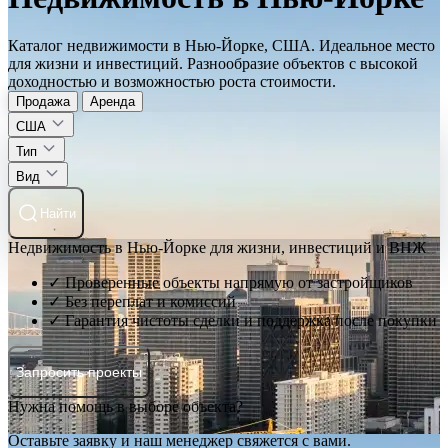
Каталог недвижимости в Нью-Йорке, США. Идеальное место
для жизни и инвестиций. Разнообразие объектов с высокой
доходностью и возможностью роста стоимости.
Продажа
Аренда
США
Тип
Вид
Найти
Недвижимость в Нью-Йорке для жизни, инвестиций и ВНЖ
✓ Проверенные объекты напрямую от застройщиков
✓ Без переплат и комиссий
✓ Гарантия чистоты сделки и поддержка после покупки
Запросить проекты
Нужна помощь в выборе объекта?
Оставьте заявку и наш менеджер свяжется с вами.