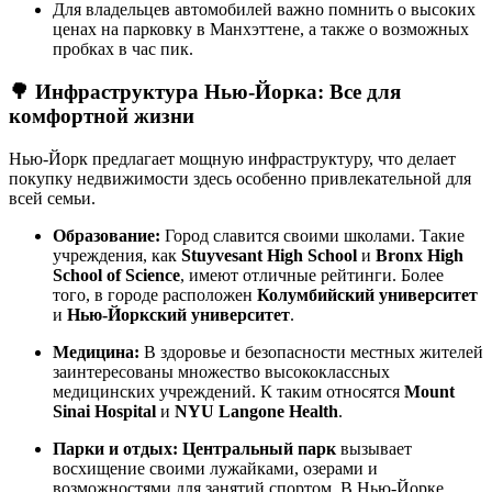
Для владельцев автомобилей важно помнить о высоких
ценах на парковку в Манхэттене, а также о возможных
пробках в час пик.
🌳
Инфраструктура Нью-Йорка: Все для
комфортной жизни
Нью-Йорк предлагает мощную инфраструктуру, что делает
покупку недвижимости здесь особенно привлекательной для
всей семьи.
Образование:
Город славится своими школами. Такие
учреждения, как
Stuyvesant High School
и
Bronx High
School of Science
, имеют отличные рейтинги. Более
того, в городе расположен
Колумбийский университет
и
Нью-Йоркский университет
.
Медицина:
В здоровье и безопасности местных жителей
заинтересованы множество высококлассных
медицинских учреждений. К таким относятся
Mount
Sinai Hospital
и
NYU Langone Health
.
Парки и отдых:
Центральный парк
вызывает
восхищение своими лужайками, озерами и
возможностями для занятий спортом. В Нью-Йорке