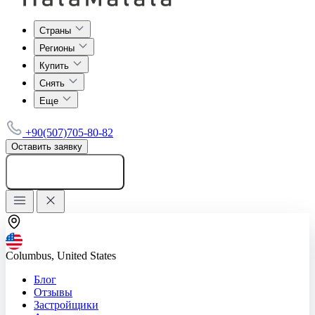
Страны
Регионы
Купить
Снять
Еще
+90(507)705-80-82
Оставить заявку
Добавить объявление
Columbus, United States
Блог
Отзывы
Застройщики