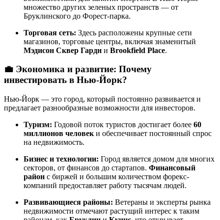
множество других зеленых пространств — от
Бруклинского до Форест-парка.
Торговая сеть:
Здесь расположены крупные сети
магазинов, торговые центры, включая знаменитый
Мэдисон Сквер Гардн
и
Brookfield Place
.
💼
Экономика и развитие: Почему
инвестировать в Нью-Йорк?
Нью-Йорк — это город, который постоянно развивается и
предлагает разнообразные возможности для инвесторов.
Туризм:
Годовой поток туристов достигает более
60
миллионов человек
и обеспечивает постоянный спрос
на недвижимость.
Бизнес и технологии:
Город является домом для многих
секторов, от финансов до стартапов.
Финансовый
район
с биржей и большим количеством форекс-
компаний предоставляет работу тысячам людей.
Развивающиеся районы:
Ветераны и эксперты рынка
недвижимости отмечают растущий интерес к таким
районам, как
Бруклин
и
Куинс
, что открывает