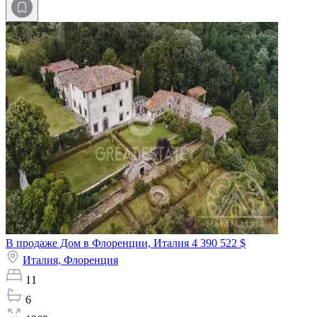
В продаже Дом в Флоренции, Италия
4 390 522 $
Италия,
Флоренция
11
6