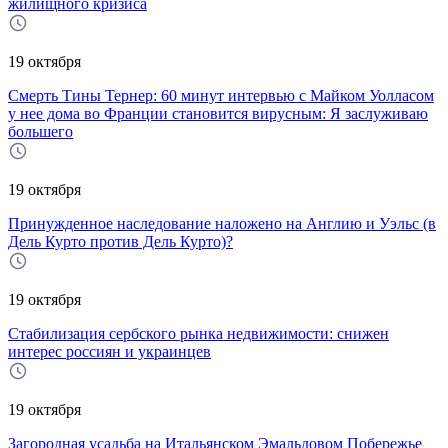
жилищного кризиса
19 октября
Смерть Тины Тернер: 60 минут интервью с Майком Уолласом
у нее дома во Франции становится вирусным: Я заслуживаю
большего
19 октября
Принужденное наследование наложено на Англию и Уэльс (в
Дель Курто против Дель Курто)?
19 октября
Стабилизация сербского рынка недвижимости: снижен
интерес россиян и украинцев
19 октября
Загородная усадьба на Итальянском Эмальдовом Побережье