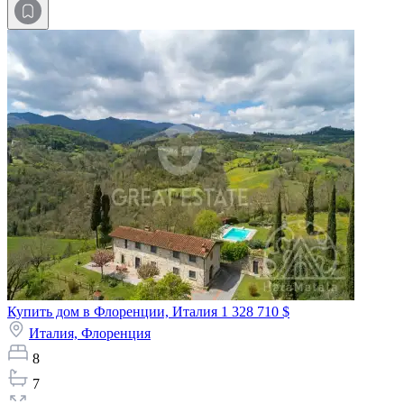
Купить дом в Флоренции, Италия
1 328 710 $
Италия,
Флоренция
8
7