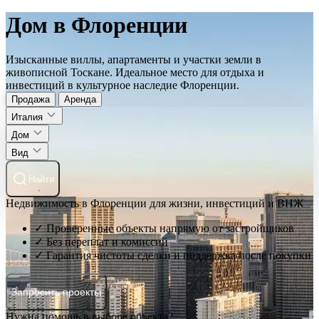
Дом в Флоренции
Изысканные виллы, апартаменты и участки земли в
живописной Тоскане. Идеальное место для отдыха и
инвестиций в культурное наследие Флоренции.
Продажа
Аренда
Италия
Дом
Вид
Найти
Недвижимость в Флоренции для жизни, инвестиций и ВНЖ
✓ Проверенные объекты напрямую от застройщиков
✓ Без переплат и комиссий
✓ Гарантия чистоты сделки и поддержка после покупки
Запросить проекты
Нужна помощь в выборе объекта?