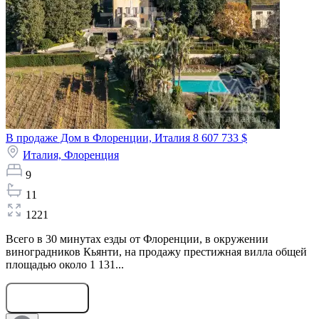
В продаже Дом в Флоренции, Италия
8 607 733 $
Италия,
Флоренция
9
11
1221
Всего в 30 минутах езды от Флоренции, в окружении
виноградников Кьянти, на продажу престижная вилла общей
площадью около 1 131...
Оставить заявку