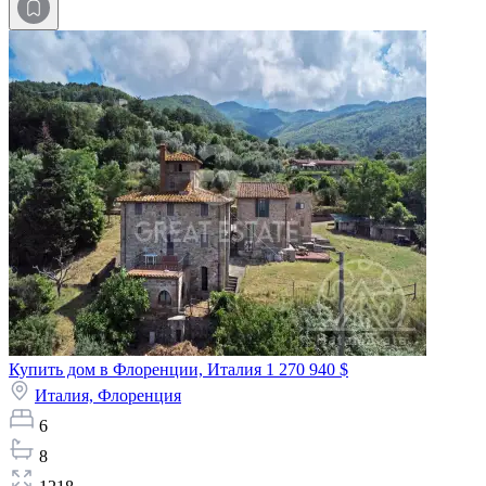
Купить дом в Флоренции, Италия
1 270 940 $
Италия,
Флоренция
6
8