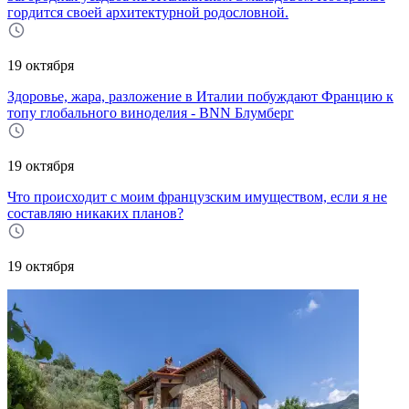
гордится своей архитектурной родословной.
19 октября
Здоровье, жара, разложение в Италии побуждают Францию к
топу глобального виноделия - BNN Блумберг
19 октября
Что происходит с моим французским имуществом, если я не
составляю никаких планов?
19 октября