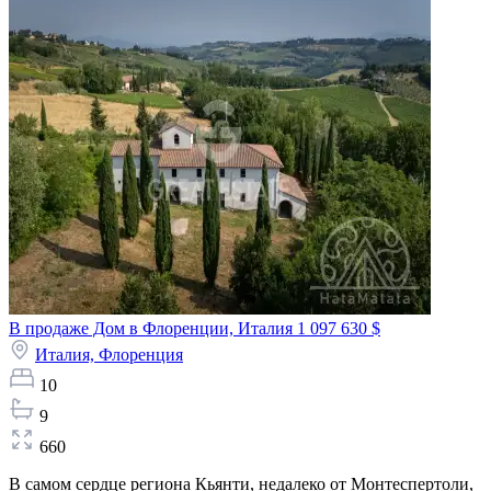
В продаже Дом в Флоренции, Италия
1 097 630 $
Италия,
Флоренция
10
9
660
В самом сердце региона Кьянти, недалеко от Монтеспертоли,