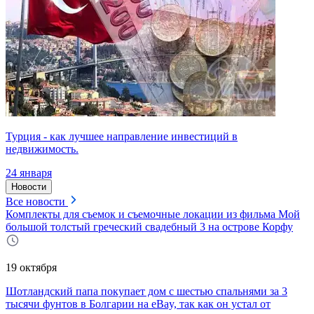
Турция - как лучшее направление инвестиций в
недвижимость.
24 января
Новости
Все новости
Комплекты для съемок и съемочные локации из фильма Мой
большой толстый греческий свадебный 3 на острове Корфу
19 октября
Шотландский папа покупает дом с шестью спальнями за 3
тысячи фунтов в Болгарии на eBay, так как он устал от