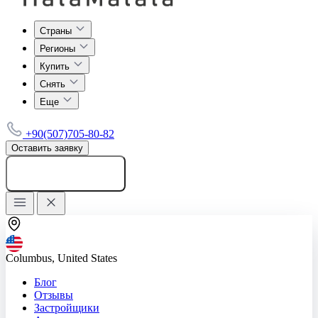
Страны
Регионы
Купить
Снять
Еще
+90(507)705-80-82
Оставить заявку
Добавить объявление
Columbus, United States
Блог
Отзывы
Застройщики