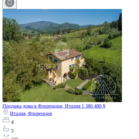
Продажа дома в Флоренции, Италия
1 386 480 $
Италия,
Флоренция
4
5