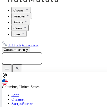
Страны
Регионы
Купить
Снять
Еще
+90(507)705-80-82
Оставить заявку
Добавить объявление
Columbus, United States
Блог
Отзывы
Застройщики