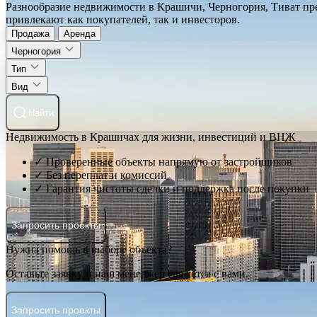
Разнообразие недвижимости в Крашичи, Черногория, Тиват пр
привлекают как покупателей, так и инвесторов.
Продажа
Аренда
Черногория
Тип
Вид
Найти
Недвижимость в Крашичах для жизни, инвестиций и ВНЖ
✓ Проверенные объекты напрямую от застройщиков
✓ Без переплат и комиссий
✓ Гарантия чистоты сделки и поддержка после покупки
Запросить проекты
Нужна помощь в выборе объекта?
Оставьте заявку и наш менеджер свяжется с вами.
Запросить проекты