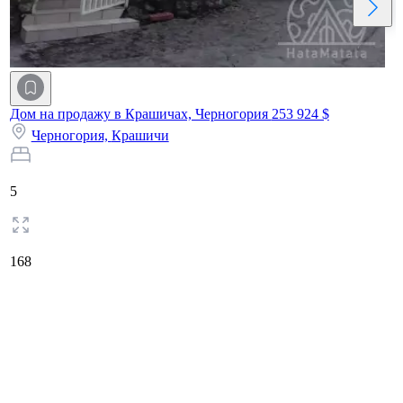
Дом на продажу в Крашичах, Черногория
253 924 $
Черногория,
Крашичи
5
168