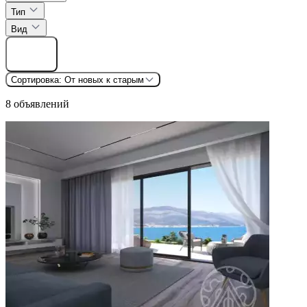
Тип
Вид
Найти
Сортировка:
От новых к старым
8 объявлений