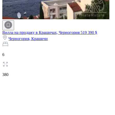
Вилла на продажу в Крашичах, Черногория
519 390 $
Черногория,
Крашичи
6
380