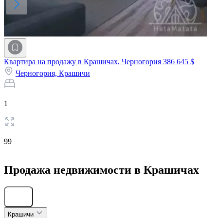
Квартира на продажу в Крашичах, Черногория
386 645 $
Черногория,
Крашичи
1
99
Продажа недвижимости в Крашичах
Скрыть
Крашичи