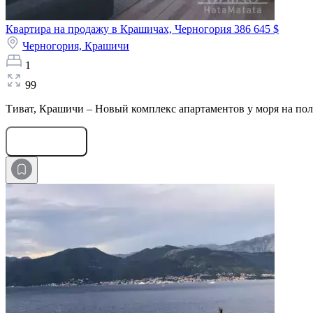
Квартира на продажу в Крашичах, Черногория
386 645 $
Черногория,
Крашичи
1
99
Тиват, Крашичи – Новый комплекс апартаментов у моря на полу
Оставить заявку