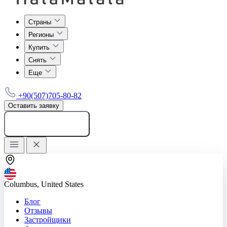
Страны
Регионы
Купить
Снять
Еще
+90(507)705-80-82
Оставить заявку
Добавить объявление
Columbus, United States
Блог
Отзывы
Застройщики