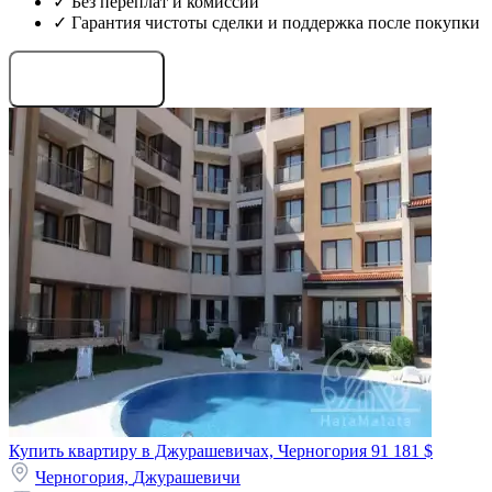
✓ Без переплат и комиссий
✓ Гарантия чистоты сделки и поддержка после покупки
Запросить проекты
Купить квартиру в Джурашевичах, Черногория
91 181 $
Черногория,
Джурашевичи