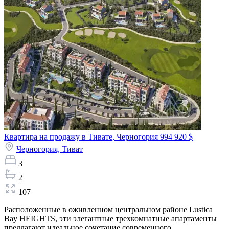
Квартира на продажу в Тивате, Черногория
994 920 $
Черногория,
Тиват
3
2
107
Расположенные в оживленном центральном районе Lustica
Bay HEIGHTS, эти элегантные трехкомнатные апартаменты
предлагают идеальное сочетание современного