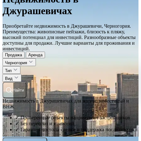
Джурашевичах
Приобретайте недвижимость в Джурашевичи, Черногория.
Преимущества: живописные пейзажи, близость к пляжу,
высокий потенциал для инвестиций. Разнообразные объекты
доступны для продажи. Лучшие варианты для проживания и
инвестиций.
Продажа
Аренда
Черногория
Тип
Вид
Найти
Недвижимость в Джурашевичах для жизни, инвестиций и
ВНЖ
✓ Проверенные объекты напрямую от застройщиков
✓ Без переплат и комиссий
✓ Гарантия чистоты сделки и поддержка после покупки