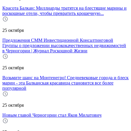
Красота Балкан: Миллиарды тратятся на блестящие марины и
роскошные отели, чтобы превратить крошечную...
25 октября
Предложения CMM Инвестиционной Консалтинговой
Группы о предложении высококачественных недвижимостей
в Черногории | Журнал Роскошной Жизни
25 октября
Возьмите шанс на Монтенегро! Средневековые города и блеск
марин - эта Балканская красавица становится все более
популярной
25 октября
Новым главой Черногории стал Яков Милатович