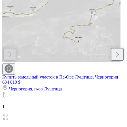
Купить земельный участок в Пе-Ове Луштице, Черногория
634 810 $
Черногория,
п-ов Луштица
1