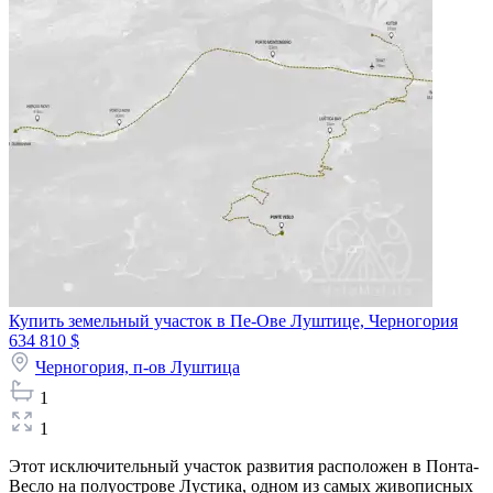
Купить земельный участок в Пе-Ове Луштице, Черногория
634 810 $
Черногория,
п-ов Луштица
1
1
Этот исключительный участок развития расположен в Понта-
Весло на полуострове Лустика, одном из самых живописных