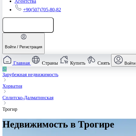
Агентства
+90(507)705-80-82
Добавить объявление
Войти / Регистрация
Главная
Страны
Купить
Снять
Войти
Зарубежная недвижимость
Хорватия
Сплитско-Далматинская
Трогир
Недвижимость в Трогире