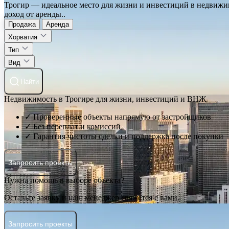
Трогир — идеальное место для жизни и инвестиций в недвижи
доход от аренды..
Продажа
Аренда
Хорватия
Тип
Вид
Найти
Недвижимость в Трогире для жизни, инвестиций и ВНЖ
✓ Проверенные объекты напрямую от застройщиков
✓ Без переплат и комиссий
✓ Гарантия чистоты сделки и поддержка после покупки
Запросить проекты
Нужна помощь в выборе объекта?
Оставьте заявку и наш менеджер свяжется с вами.
Запросить проекты