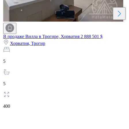
В продаже Вилла в Трогире, Хорватия
2 888 501 $
Хорватия,
Трогир
5
5
400