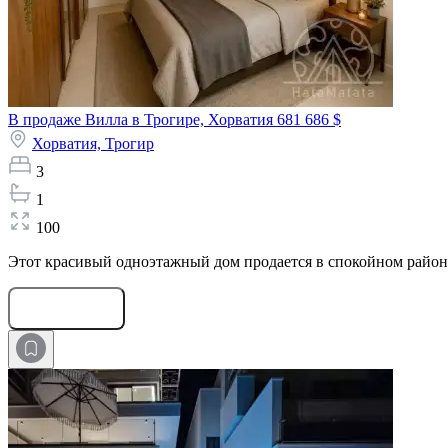
В продаже Вилла в Трогире, Хорватия
681 686 $
Хорватия,
Трогир
3
1
100
Этот красивый одноэтажный дом продается в спокойном районе
Оставить заявку