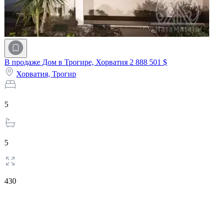
В продаже Дом в Трогире, Хорватия
2 888 501 $
Хорватия,
Трогир
5
5
430