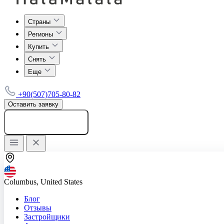
Страны
Регионы
Купить
Снять
Еще
+90(507)705-80-82
Оставить заявку
Добавить объявление
Columbus, United States
Блог
Отзывы
Застройщики