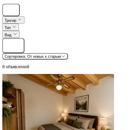
Скрыть
Трогир
Тип
Вид
Найти
Сортировка:
От новых к старым
8 объявлений