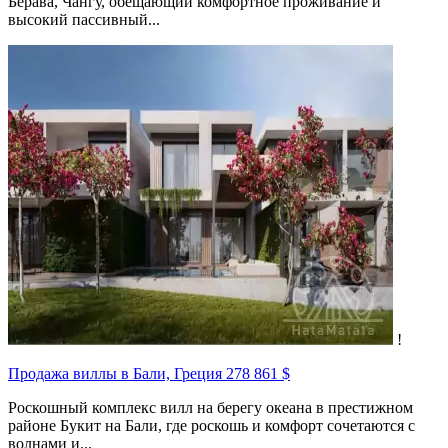
Берава, Чангу, обещающий комфортное проживание и
высокий пассивный...
!
Продажа виллы в Бали, Греция
278 861 $
Роскошный комплекс вилл на берегу океана в престижном
районе Букит на Бали, где роскошь и комфорт сочетаются с
волнами и...