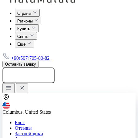
Страны
Регионы
Купить
Снять
Еще
+90(507)705-80-82
Оставить заявку
Добавить объявление
Columbus, United States
Блог
Отзывы
Застройщики