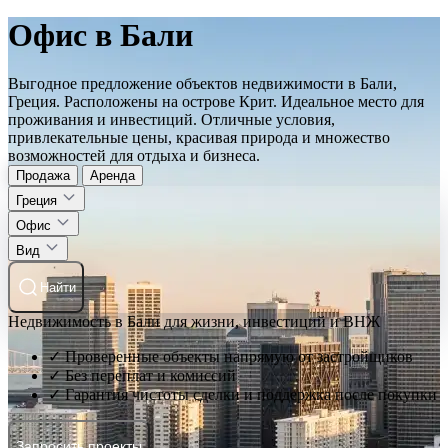
Офис в Бали
Выгодное предложение объектов недвижимости в Бали,
Греция. Расположены на острове Крит. Идеальное место для
проживания и инвестиций. Отличные условия,
привлекательные цены, красивая природа и множество
возможностей для отдыха и бизнеса.
Продажа
Аренда
Греция
Офис
Вид
Найти
Недвижимость в Бали для жизни, инвестиций и ВНЖ
✓ Проверенные объекты напрямую от застройщиков
✓ Без переплат и комиссий
✓ Гарантия чистоты сделки и поддержка после покупки
Запросить проекты