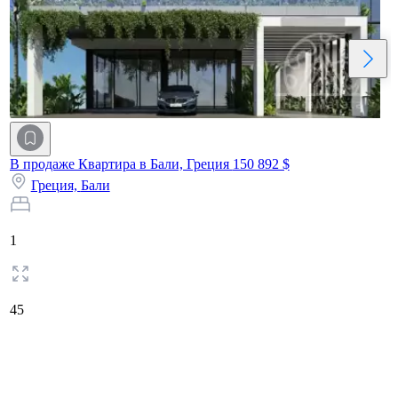
В продаже Квартира в Бали, Греция
150 892 $
Греция,
Бали
1
45