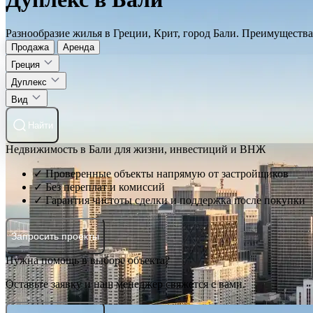
Разнообразие жилья в Греции, Крит, город Бали. Преимущества
Продажа
Аренда
Греция
Дуплекс
Вид
Найти
Недвижимость в Бали для жизни, инвестиций и ВНЖ
✓ Проверенные объекты напрямую от застройщиков
✓ Без переплат и комиссий
✓ Гарантия чистоты сделки и поддержка после покупки
Запросить проекты
Нужна помощь в выборе объекта?
Оставьте заявку и наш менеджер свяжется с вами.