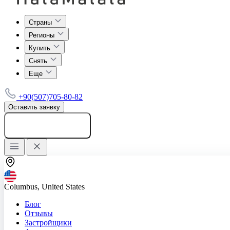
Страны
Регионы
Купить
Снять
Еще
+90(507)705-80-82
Оставить заявку
Добавить объявление
Columbus, United States
Блог
Отзывы
Застройщики