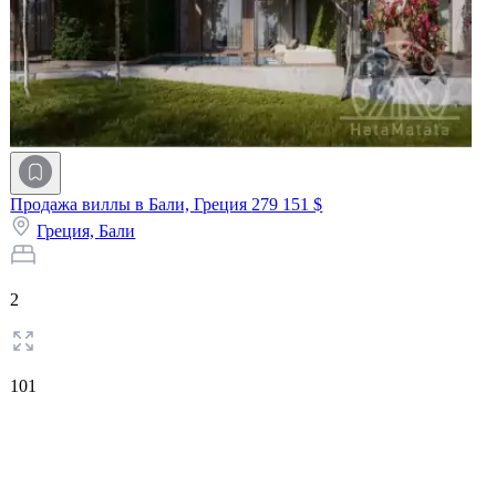
Продажа виллы в Бали, Греция
279 151 $
Греция,
Бали
2
101