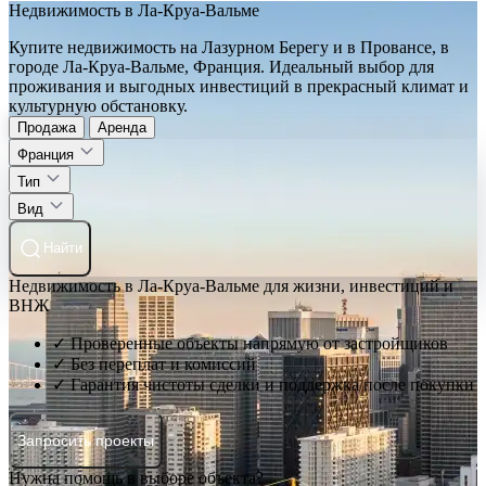
Недвижимость в Ла-Круа-Вальме
Купите недвижимость на Лазурном Берегу и в Провансе, в
городе Ла-Круа-Вальме, Франция. Идеальный выбор для
проживания и выгодных инвестиций в прекрасный климат и
культурную обстановку.
Продажа
Аренда
Франция
Тип
Вид
Найти
Недвижимость в Ла-Круа-Вальме для жизни, инвестиций и
ВНЖ
✓ Проверенные объекты напрямую от застройщиков
✓ Без переплат и комиссий
✓ Гарантия чистоты сделки и поддержка после покупки
Запросить проекты
Нужна помощь в выборе объекта?