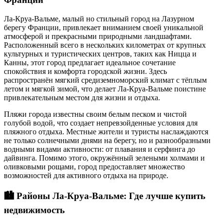
Ла-Круа-Вальме, малый но стильный город на Лазурном
берегу Франции, привлекает вниманием своей уникальной
атмосферой и прекрасными природными ландшафтами.
Расположенный всего в нескольких километрах от крупных
культурных и туристических центров, таких как Ницца и
Канны, этот город предлагает идеальное сочетание
спокойствия и комфорта городской жизни. Здесь
распространён мягкий средиземноморский климат с тёплым
летом и мягкой зимой, что делает Ла-Круа-Вальме поистине
привлекательным местом для жизни и отдыха.
Пляжи города известны своим белым песком и чистой
голубой водой, что создает непревзойденные условия для
пляжного отдыха. Местные жители и туристы наслаждаются
не только солнечными днями на берегу, но и разнообразными
водными видами активности: от плавания и серфинга до
дайвинга. Помимо этого, окружённый зелеными холмами и
оливковыми рощами, город предоставляет множество
возможностей для активного отдыха на природе.
🏙️
Районы Ла-Круа-Вальме: Где лучше купить
недвижимость