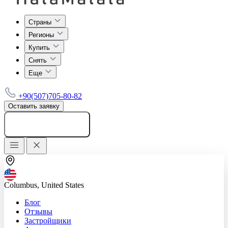
Страны
Регионы
Купить
Снять
Еще
+90(507)705-80-82
Оставить заявку
Добавить объявление
Columbus, United States
Блог
Отзывы
Застройщики