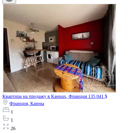
Квартира на продажу в Каннах, Франция
135 041 $
Франция,
Канны
1
1
26