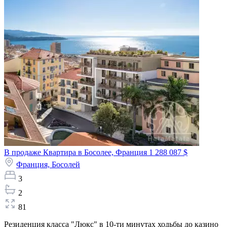
В продаже Квартира в Босолее, Франция
1 288 087 $
Франция,
Босолей
3
2
81
Резиденция класса "Люкс" в 10-ти минутах ходьбы до казино