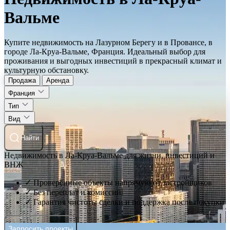
Вальме
Купите недвижимость на Лазурном Берегу и в Провансе, в
городе Ла-Круа-Вальме, Франция. Идеальный выбор для
проживания и выгодных инвестиций в прекрасный климат и
культурную обстановку.
Продажа
Аренда
Франция
Тип
Вид
Найти
Недвижимость в Ла-Круа-Вальме для жизни, инвестиций и
ВНЖ
✓ Проверенные объекты напрямую от застройщиков
✓ Без переплат и комиссий
✓ Гарантия чистоты сделки и поддержка после покупки
Запросить проекты