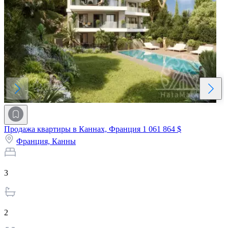
Продажа квартиры в Каннах, Франция
1 061 864 $
Франция,
Канны
3
2