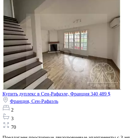
Купить дуплекс в Сен-Рафаэле, Франция
340 489 $
Франция,
Сен-Рафаэль
2
3
70
Предлагаем просторные двухуровневые апартаменты с 3-мя