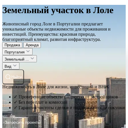
Земельный участок в Лоле
Живописный город Лоле в Португалии предлагает
уникальные объекты недвижимости для проживания и
инвестиций. Преимущества: красивая природа,
благоприятный климат, развитая инфраструктура.
Продажа
Аренда
Португалия
Земельный ...
Вид
Найти
Недвижимость в Лоле для жизни, инвестиций и ВНЖ
✓ Проверенные объекты напрямую от застройщиков
✓ Без переплат и комиссий
✓ Гарантия чистоты сделки и поддержка после покупки
Запросить проекты