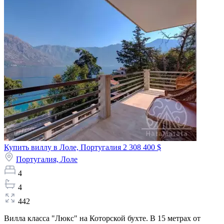
Купить виллу в Лоле, Португалия
2 308 400 $
Португалия,
Лоле
4
4
442
Вилла класса "Люкс" на Которской бухте. В 15 метрах от