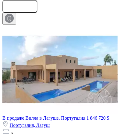
Оставить заявку
В продаже Вилла в Лагуше, Португалия
1 846 720 $
Португалия,
Лагуш
5