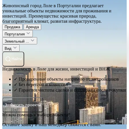
Живописный город Лоле в Португалии предлагает
уникальные объекты недвижимости для проживания и
инвестиций. Преимущества: красивая природа,
благоприятный климат, развитая инфраструктура.
Продажа
Аренда
Португалия
Земельный ...
Вид
Найти
Недвижимость в Лоле для жизни, инвестиций и ВНЖ
✓ Проверенные объекты напрямую от застройщиков
✓ Без переплат и комиссий
✓ Гарантия чистоты сделки и поддержка после покупки
Запросить проекты
Нужна помощь в выборе объекта?
Оставьте заявку и наш менеджер свяжется с вами.