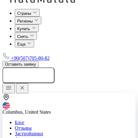
Страны
Регионы
Купить
Снять
Еще
+90(507)705-80-82
Оставить заявку
Добавить объявление
Columbus, United States
Блог
Отзывы
Застройщики