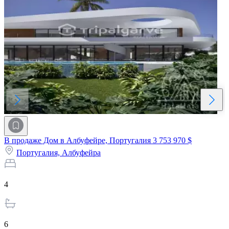
В продаже Дом в Албуфейре, Португалия
3 753 970 $
Португалия,
Албуфейра
4
6