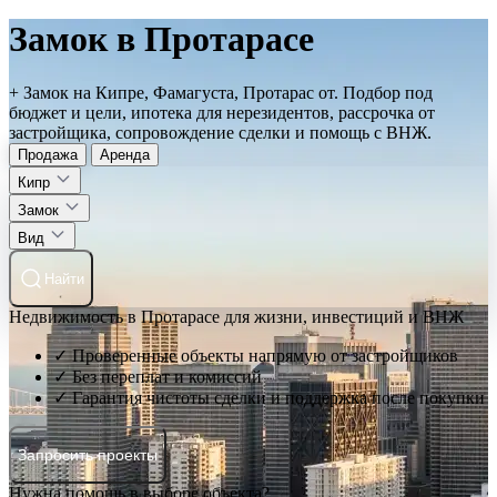
Замок в Протарасе
+ Замок на Кипре, Фамагуста, Протарас от. Подбор под
бюджет и цели, ипотека для нерезидентов, рассрочка от
застройщика, сопровождение сделки и помощь с ВНЖ.
Продажа
Аренда
Кипр
Замок
Вид
Найти
Недвижимость в Протарасе для жизни, инвестиций и ВНЖ
✓ Проверенные объекты напрямую от застройщиков
✓ Без переплат и комиссий
✓ Гарантия чистоты сделки и поддержка после покупки
Запросить проекты
Нужна помощь в выборе объекта?