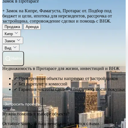
Замок в Протарасе
+ Замок на Кипре, Фамагуста, Протарас от. Подбор под
бюджет и цели, ипотека для нерезидентов, рассрочка от
застройщика, сопровождение сделки и помощь с ВНЖ.
Продажа
Аренда
Кипр
Замок
Вид
Найти
Недвижимость в Протарасе для жизни, инвестиций и ВНЖ
✓ Проверенные объекты напрямую от застройщиков
✓ Без переплат и комиссий
✓ Гарантия чистоты сделки и поддержка после покупки
Запросить проекты
Нужна помощь в выборе объекта?
Оставьте заявку и наш менеджер свяжется с вами.