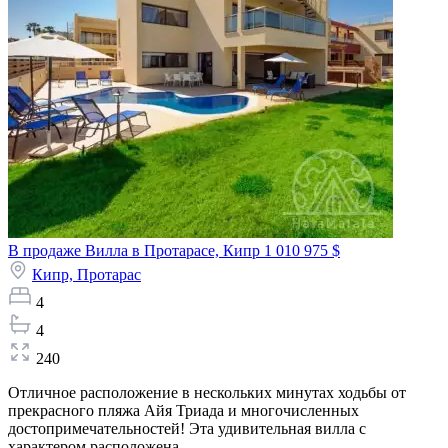
В продаже Вилла в Протарасе, Кипр
1 010 975 $
Кипр,
Протарас
4
4
240
Отличное расположение в нескольких минутах ходьбы от
прекрасного пляжа Айя Триада и многочисленных
достопримечательностей! Эта удивительная вилла с
характером расположена...