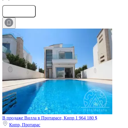
Оставить заявку
В продаже Вилла в Протарасе, Кипр
1 964 180 $
Кипр,
Протарас