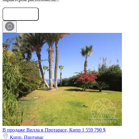
Оставить заявку
В продаже Вилла в Протарасе, Кипр
1 559 790 $
Кипр,
Протарас