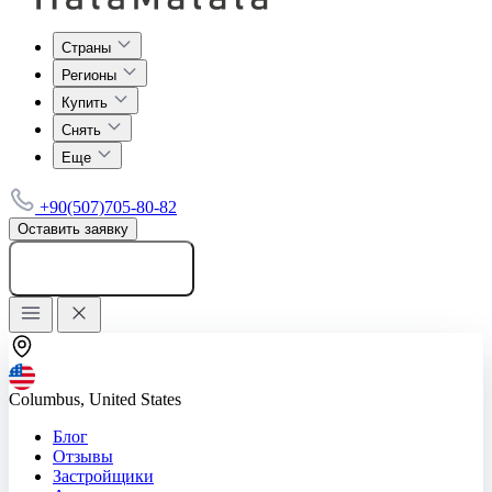
Страны
Регионы
Купить
Снять
Еще
+90(507)705-80-82
Оставить заявку
Добавить объявление
Columbus, United States
Блог
Отзывы
Застройщики