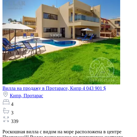
Вилла на продажу в Протарасе, Кипр
4 043 901 $
Кипр,
Протарас
4
3
339
Роскошная вилла с видом на море расположена в центре