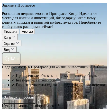
Здание в Протарасе
Роскошная недвижимость в Протарасе, Кипр. Идеальное
место для жизни и инвестиций, благодаря уникальному
климату, пляжам и развитой инфраструктуре. Приобретите
свой уголок рая прямо сейчас!
Продажа
Аренда
Кипр
Здание
Вид
Найти
Недвижимость в Протарасе для жизни, инвестиций и ВНЖ
✓ Проверенные объекты напрямую от застройщиков
✓ Без переплат и комиссий
✓ Гарантия чистоты сделки и поддержка после покупки
Запросить проекты
Нужна помощь в выборе объекта?