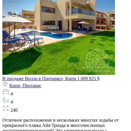
В продаже Вилла в Протарасе, Кипр
1 009 925 $
Кипр,
Протарас
4
4
240
Отличное расположение в нескольких минутах ходьбы от
прекрасного пляжа Айя Триада и многочисленных
достопримечательностей! Эта удивительная вилла с