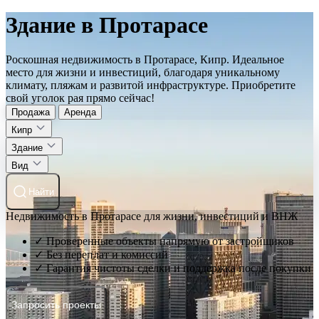
Здание в Протарасе
Роскошная недвижимость в Протарасе, Кипр. Идеальное
место для жизни и инвестиций, благодаря уникальному
климату, пляжам и развитой инфраструктуре. Приобретите
свой уголок рая прямо сейчас!
Продажа
Аренда
Кипр
Здание
Вид
Найти
Недвижимость в Протарасе для жизни, инвестиций и ВНЖ
✓ Проверенные объекты напрямую от застройщиков
✓ Без переплат и комиссий
✓ Гарантия чистоты сделки и поддержка после покупки
Запросить проекты