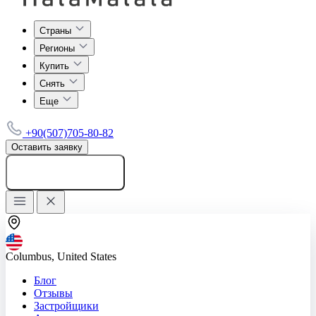
Страны
Регионы
Купить
Снять
Еще
+90(507)705-80-82
Оставить заявку
Добавить объявление
Columbus, United States
Блог
Отзывы
Застройщики