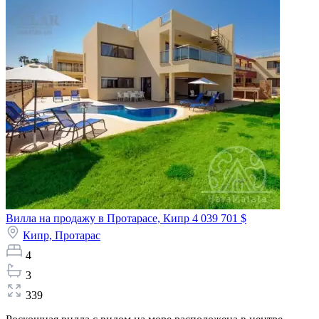
Вилла на продажу в Протарасе, Кипр
4 039 701 $
Кипр,
Протарас
4
3
339