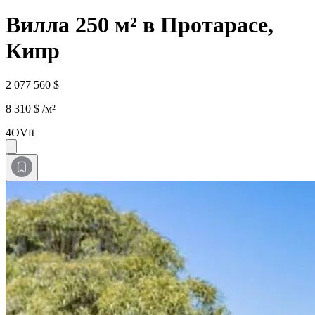
Вилла 250 м² в Протарасе,
Кипр
2 077 560 $
8 310 $ /м²
4OVft