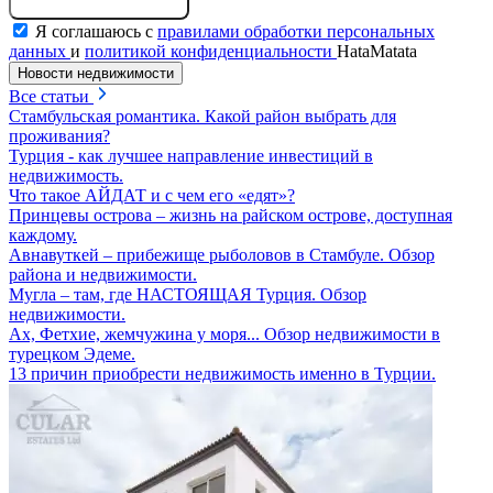
Я соглашаюсь с
правилами обработки персональных
данных
и
политикой конфиденциальности
HataMatata
Новости недвижимости
Все статьи
Стамбульская романтика. Какой район выбрать для
проживания?
Турция - как лучшее направление инвестиций в
недвижимость.
Что такое АЙДАТ и с чем его «едят»?
Принцевы острова – жизнь на райском острове, доступная
каждому.
Авнавуткей – прибежище рыболовов в Стамбуле. Обзор
района и недвижимости.
Мугла – там, где НАСТОЯЩАЯ Турция. Обзор
недвижимости.
Ах, Фетхие, жемчужина у моря... Обзор недвижимости в
турецком Эдеме.
13 причин приобрести недвижимость именно в Турции.