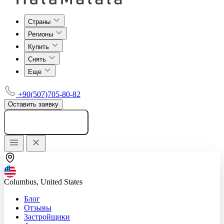
Страны
Регионы
Купить
Снять
Еще
+90(507)705-80-82
Оставить заявку
Добавить объявление
Columbus, United States
Блог
Отзывы
Застройщики