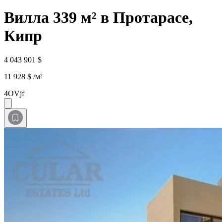
Вилла 339 м² в Протарасе,
Кипр
4 043 901 $
11 928 $ /м²
4OVjf