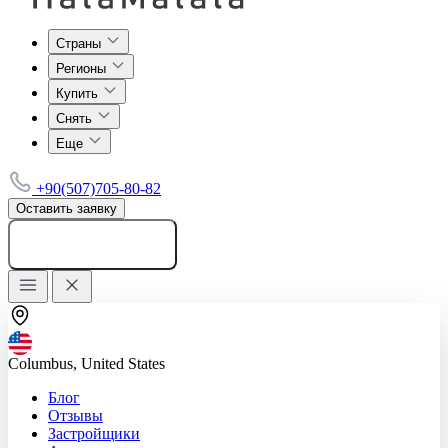
Страны
Регионы
Купить
Снять
Еще
+90(507)705-80-82
Оставить заявку
Добавить объявление
Columbus, United States
Блог
Отзывы
Застройщики