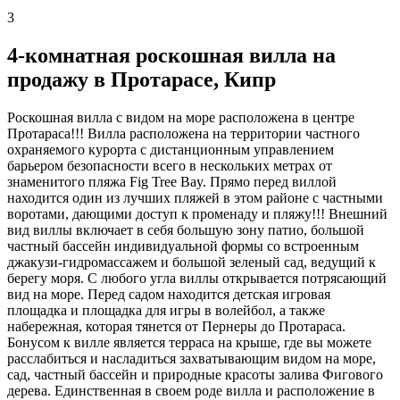
3
4-комнатная роскошная вилла на
продажу в Протарасе, Кипр
Роскошная вилла с видом на море расположена в центре
Протараса!!! Вилла расположена на территории частного
охраняемого курорта с дистанционным управлением
барьером безопасности всего в нескольких метрах от
знаменитого пляжа Fig Tree Bay. Прямо перед виллой
находится один из лучших пляжей в этом районе с частными
воротами, дающими доступ к променаду и пляжу!!! Внешний
вид виллы включает в себя большую зону патио, большой
частный бассейн индивидуальной формы со встроенным
джакузи-гидромассажем и большой зеленый сад, ведущий к
берегу моря. С любого угла виллы открывается потрясающий
вид на море. Перед садом находится детская игровая
площадка и площадка для игры в волейбол, а также
набережная, которая тянется от Пернеры до Протараса.
Бонусом к вилле является терраса на крыше, где вы можете
расслабиться и насладиться захватывающим видом на море,
сад, частный бассейн и природные красоты залива Фигового
дерева. Единственная в своем роде вилла и расположение в