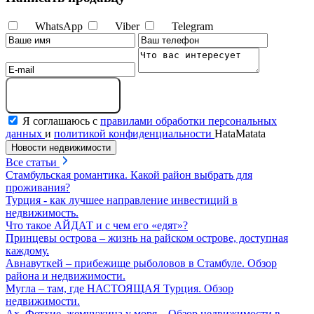
WhatsApp
Viber
Telegram
Отправить сообщение
Я соглашаюсь с
правилами обработки персональных
данных
и
политикой конфиденциальности
HataMatata
Новости недвижимости
Все статьи
Стамбульская романтика. Какой район выбрать для
проживания?
Турция - как лучшее направление инвестиций в
недвижимость.
Что такое АЙДАТ и с чем его «едят»?
Принцевы острова – жизнь на райском острове, доступная
каждому.
Авнавуткей – прибежище рыболовов в Стамбуле. Обзор
района и недвижимости.
Мугла – там, где НАСТОЯЩАЯ Турция. Обзор
недвижимости.
Ах, Фетхие, жемчужина у моря... Обзор недвижимости в