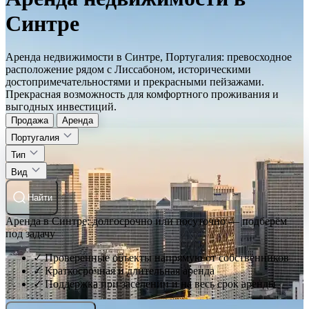
Синтре
Аренда недвижимости в Синтре, Португалия: превосходное
расположение рядом с Лиссабоном, историческими
достопримечательностями и прекрасными пейзажами.
Прекрасная возможность для комфортного проживания и
выгодных инвестиций.
Продажа
Аренда
Португалия
Тип
Вид
Найти
Аренда в Синтре: долгосрочно или посуточно — подберём
под задачу
✓ Проверенные объекты напрямую от собственников
✓ Краткосрочная и длительная аренда
✓ Поддержка при заселении и на весь срок аренды