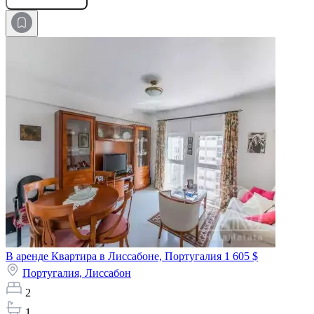
В аренде Квартира в Лиссабоне, Португалия
1 605 $
Португалия,
Лиссабон
2
1