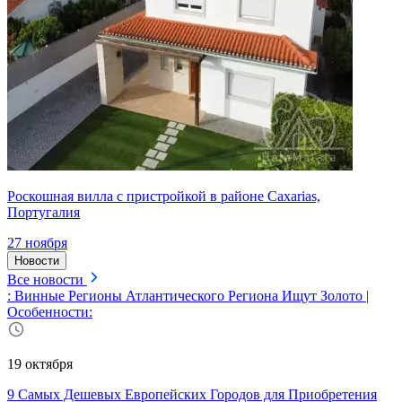
Роскошная вилла с пристройкой в районе Caxarias,
Португалия
27 ноября
Новости
Все новости
: Винные Регионы Атлантического Региона Ищут Золото |
Особенности:
19 октября
9 Самых Дешевых Европейских Городов для Приобретения