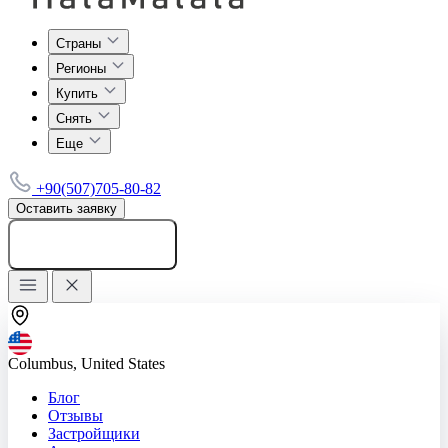
Страны
Регионы
Купить
Снять
Еще
+90(507)705-80-82
Оставить заявку
Добавить объявление
Columbus, United States
Блог
Отзывы
Застройщики