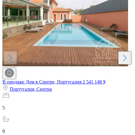
В продаже Дом в Синтре, Португалия
2 541 148 $
Португалия,
Синтра
5
9