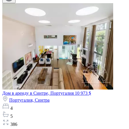
Дом в аренду в Синтре, Португалия
10 973 $
Португалия,
Синтра
4
5
386