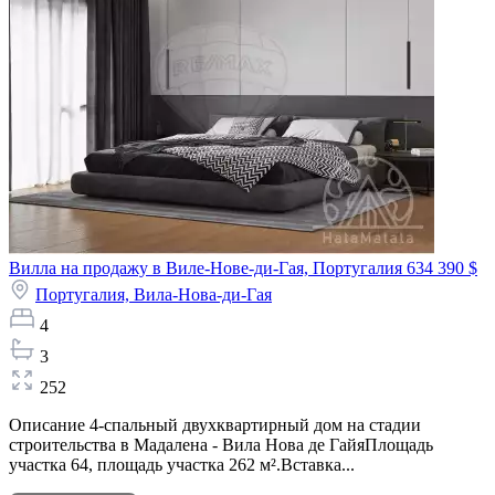
Вилла на продажу в Виле-Нове-ди-Гая, Португалия
634 390 $
Португалия,
Вила-Нова-ди-Гая
4
3
252
Описание 4-спальный двухквартирный дом на стадии
строительства в Мадалена - Вила Нова де ГайяПлощадь
участка 64, площадь участка 262 м².Вставка...