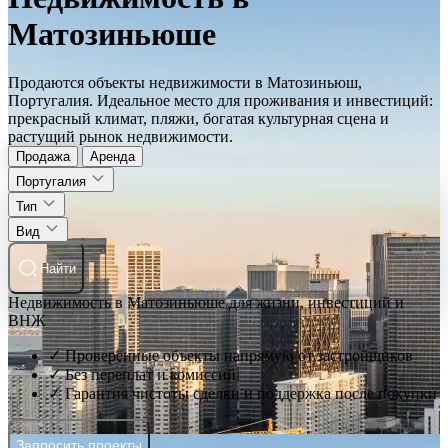
Матозиньюше
Продаются объекты недвижимости в Матозиньюш,
Португалия. Идеальное место для проживания и инвестиций:
прекрасный климат, пляжи, богатая культурная сцена и
растущий рынок недвижимости.
Продажа
Аренда
Португалия
Тип
Вид
Найти
Недвижимость в Матозиньюше для жизни, инвестиций и
ВНЖ
✓ Проверенные объекты напрямую от застройщиков
✓ Без переплат и комиссий
✓ Гарантия чистоты сделки и поддержка после покупки
Запросить проекты