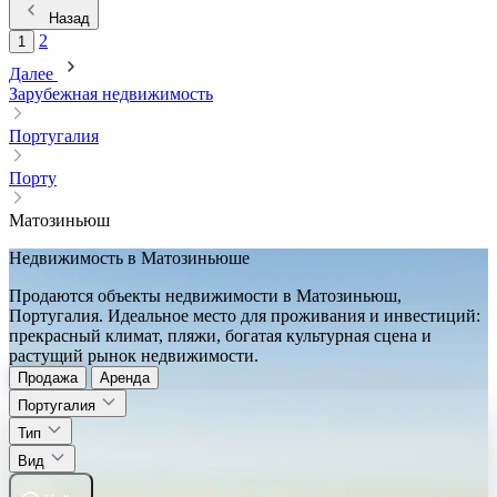
Назад
2
1
Далее
Зарубежная недвижимость
Португалия
Порту
Матозиньюш
Недвижимость в Матозиньюше
Продаются объекты недвижимости в Матозиньюш,
Португалия. Идеальное место для проживания и инвестиций:
прекрасный климат, пляжи, богатая культурная сцена и
растущий рынок недвижимости.
Продажа
Аренда
Португалия
Тип
Вид