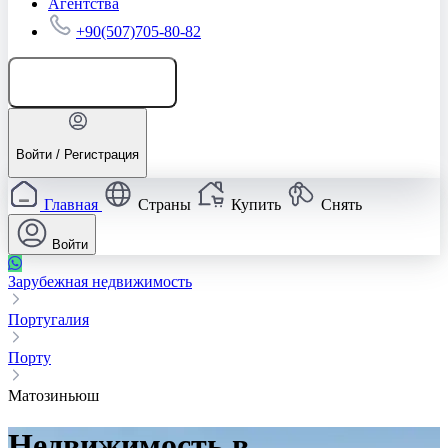
Агентства
+90(507)705-80-82
Добавить объявление
Войти / Регистрация
Главная
Страны
Купить
Снять
Войти
Зарубежная недвижимость
Португалия
Порту
Матозиньюш
Недвижимость в