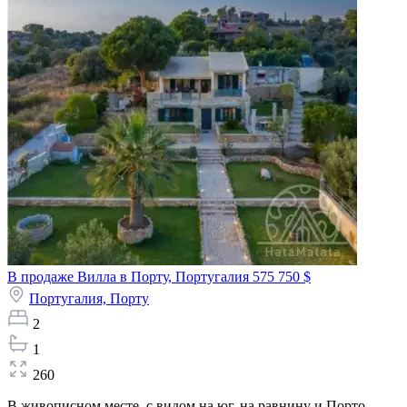
В продаже Вилла в Порту, Португалия
575 750 $
Португалия,
Порту
2
1
260
В живописном месте, с видом на юг, на равнину и Порто