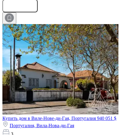
Оставить заявку
Купить дом в Виле-Нове-ди-Гая, Португалия
940 051 $
Португалия,
Вила-Нова-ди-Гая
3