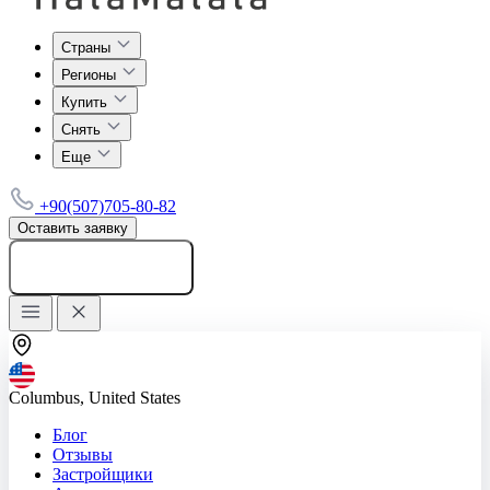
Страны
Регионы
Купить
Снять
Еще
+90(507)705-80-82
Оставить заявку
Добавить объявление
Columbus, United States
Блог
Отзывы
Застройщики