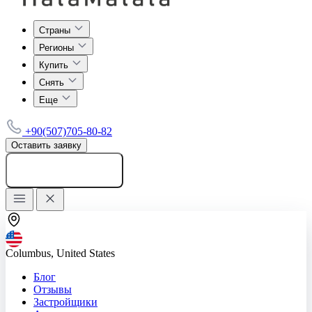
Страны
Регионы
Купить
Снять
Еще
+90(507)705-80-82
Оставить заявку
Добавить объявление
Columbus, United States
Блог
Отзывы
Застройщики