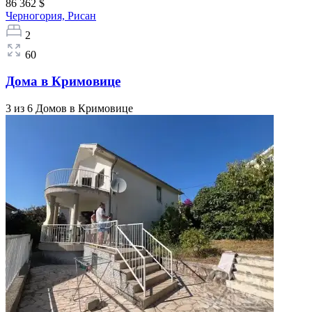
86 362 $
Черногория,
Рисан
2
60
Дома в Кримовице
3 из 6 Домов в Кримовице