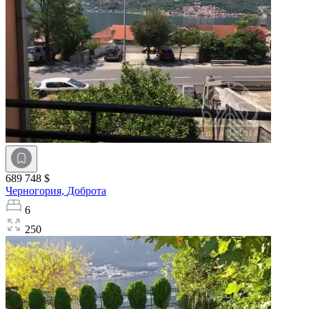
689 748 $
Черногория,
Доброта
6
250