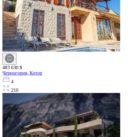
483 630 $
Черногория,
Котор
4
210