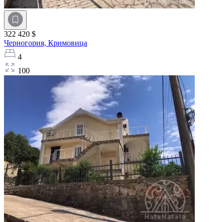
322 420 $
Черногория,
Кримовица
4
100