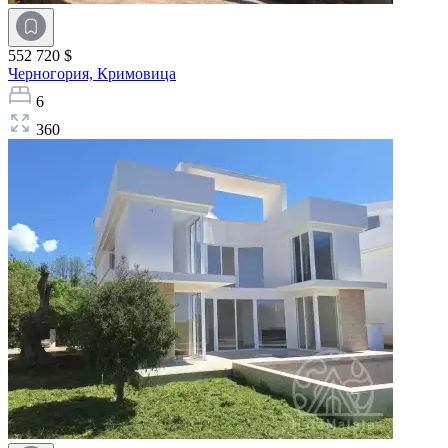
552 720 $
Черногория,
Кримовица
6
360