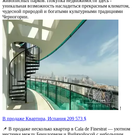
живописных парков. Покупка недвижимости здесь -
уникальная возможность насладиться прекрасным климатом,
чудесной природой и богатыми культурными традициями
Черногории.
!
В продаже Квартира, Испания
209 573 $
📌 В продаже несколько квартир в Cala de Finestrat — уютном
местечке между Бенидормом и Вийяхойосой с небольшим