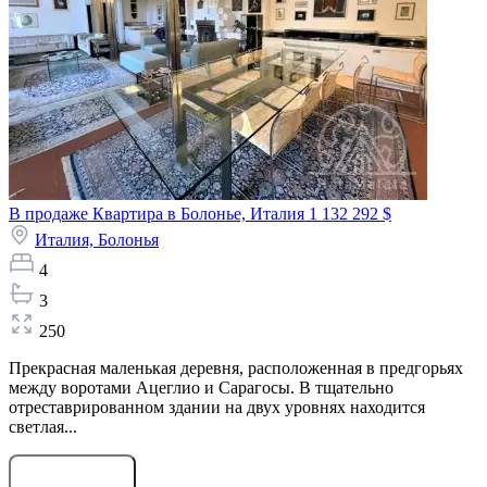
В продаже Квартира в Болонье, Италия
1 132 292 $
Италия,
Болонья
4
3
250
Прекрасная маленькая деревня, расположенная в предгорьях
между воротами Ацеглио и Сарагосы. В тщательно
отреставрированном здании на двух уровнях находится
светлая...
Оставить заявку