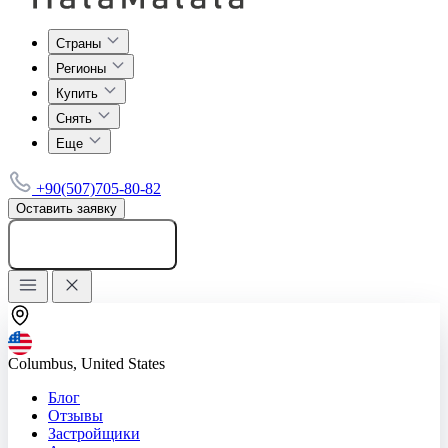
Страны
Регионы
Купить
Снять
Еще
+90(507)705-80-82
Оставить заявку
Добавить объявление
Columbus, United States
Блог
Отзывы
Застройщики