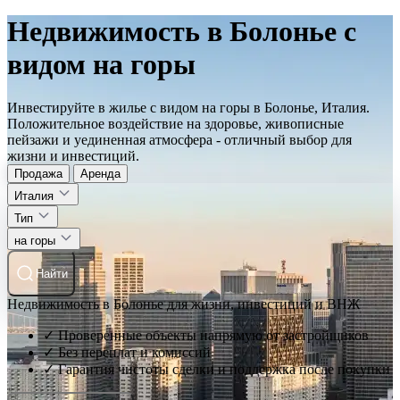
Недвижимость в Болонье с
видом на горы
Инвестируйте в жилье с видом на горы в Болонье, Италия.
Положительное воздействие на здоровье, живописные
пейзажи и уединенная атмосфера - отличный выбор для
жизни и инвестиций.
Продажа
Аренда
Италия
Тип
на горы
Найти
Недвижимость в Болонье для жизни, инвестиций и ВНЖ
✓ Проверенные объекты напрямую от застройщиков
✓ Без переплат и комиссий
✓ Гарантия чистоты сделки и поддержка после покупки