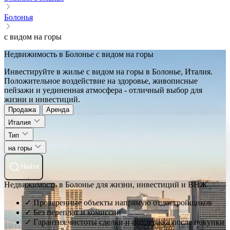
Болонья
с видом на горы
Недвижимость в Болонье с видом на горы
Инвестируйте в жилье с видом на горы в Болонье, Италия.
Положительное воздействие на здоровье, живописные
пейзажи и уединенная атмосфера - отличный выбор для
жизни и инвестиций.
Продажа
Аренда
Италия
Тип
на горы
Найти
Недвижимость в Болонье для жизни, инвестиций и ВНЖ
✓ Проверенные объекты напрямую от застройщиков
✓ Без переплат и комиссий
✓ Гарантия чистоты сделки и поддержка после покупки