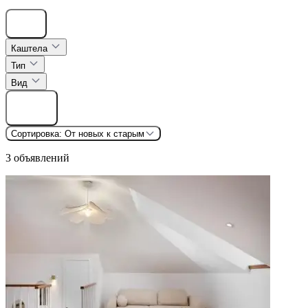
Скрыть
Каштела
Тип
Вид
Найти
Сортировка:
От новых к старым
3 объявлений