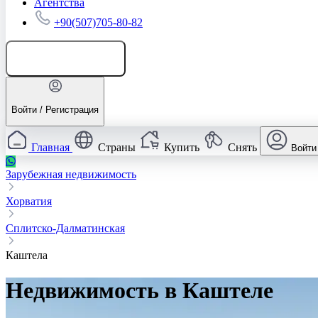
Агентства
+90(507)705-80-82
Добавить объявление
Войти / Регистрация
Главная
Страны
Купить
Снять
Войти
Зарубежная недвижимость
Хорватия
Сплитско-Далматинская
Каштела
Недвижимость в Каштеле