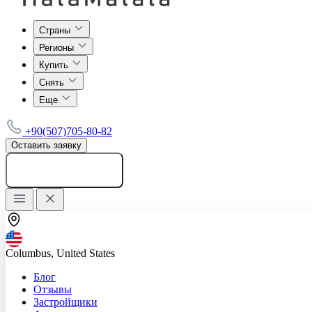
Страны
Регионы
Купить
Снять
Еще
+90(507)705-80-82
Оставить заявку
Добавить объявление
Columbus, United States
Блог
Отзывы
Застройщики