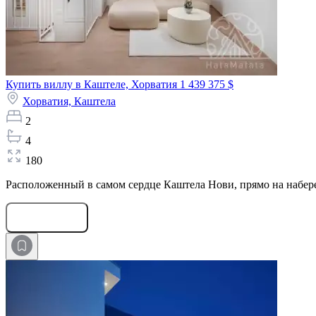
Купить виллу в Каштеле, Хорватия
1 439 375 $
Хорватия,
Каштела
2
4
180
Расположенный в самом сердце Каштела Нови, прямо на набереж
Оставить заявку