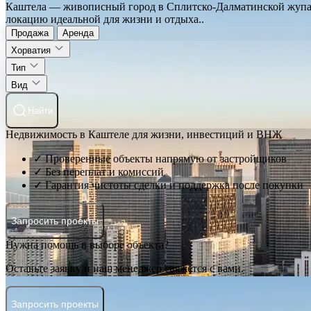
Каштела — живописный город в Сплитско-Далматинской жупани
локацию идеальной для жизни и отдыха..
Продажа
Аренда
Хорватия
Тип
Вид
Найти
Недвижимость в Каштеле для жизни, инвестиций и ВНЖ
✓ Проверенные объекты напрямую от застройщиков
✓ Без переплат и комиссий
✓ Гарантия чистоты сделки и поддержка после покупки
Запросить проекты
Нужна помощь в выборе объекта?
Оставьте заявку и наш менеджер свяжется с вами.
Запросить проекты