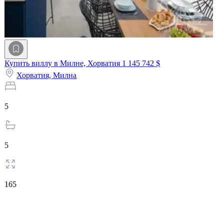
Купить виллу в Милне, Хорватия
1 145 742 $
Хорватия,
Милна
5
5
165