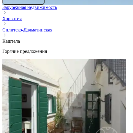
Зарубежная недвижимость
Хорватия
Сплитско-Далматинская
Каштела
Горячие предложения