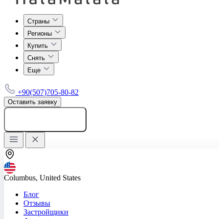
Страны
Регионы
Купить
Снять
Еще
+90(507)705-80-82
Оставить заявку
Добавить объявление
Columbus, United States
Блог
Отзывы
Застройщики