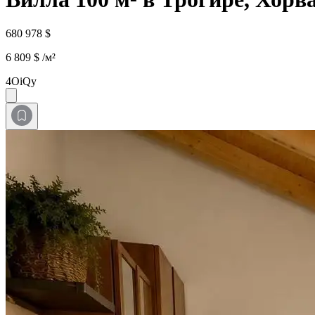
680 978 $
6 809 $ /м²
4OiQy