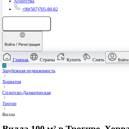
Агентства
+90(507)705-80-82
Добавить объявление
Войти / Регистрация
Главная
Страны
Купить
Снять
Войти
Зарубежная недвижимость
Хорватия
Сплитско-Далматинская
Трогир
Вилла
Вилла 100 м² в Трогире, Хорв