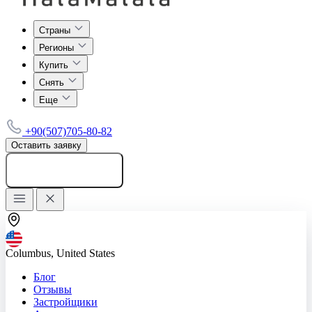
Страны
Регионы
Купить
Снять
Еще
+90(507)705-80-82
Оставить заявку
Добавить объявление
Columbus, United States
Блог
Отзывы
Застройщики