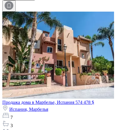
Продажа дома в Марбелье, Испания
574 478 $
Испания,
Марбелья
7
3