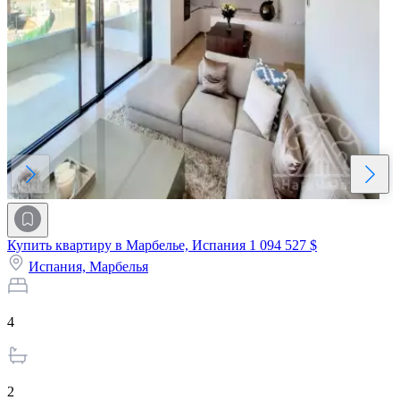
Купить квартиру в Марбелье, Испания
1 094 527 $
Испания,
Марбелья
4
2