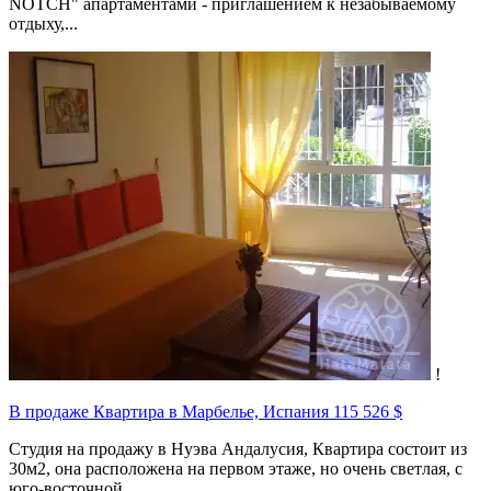
NOTCH" апартаментами - приглашением к незабываемому
отдыху,...
!
В продаже Квартира в Марбелье, Испания
115 526 $
Студия на продажу в Нуэва Андалусия, Квартира состоит из
30м2, она расположена на первом этаже, но очень светлая, с
юго-восточной...