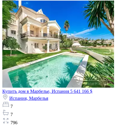
Купить дом в Марбелье, Испания
5 641 166 $
Испания,
Марбелья
7
7
796