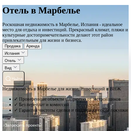
Отель в Марбелье
Роскошная недвижимость в Марбелье, Испания - идеальное
место для отдыха и инвестиций. Прекрасный климат, пляжи и
культурные достопримечательности делают этот район
привлекательным для жизни и бизнеса.
Продажа
Аренда
Испания
Отель
Вид
Найти
Недвижимость в Марбелье для жизни, инвестиций и ВНЖ
✓ Проверенные объекты напрямую от застройщиков
✓ Без переплат и комиссий
✓ Гарантия чистоты сделки и поддержка после покупки
Запросить проекты