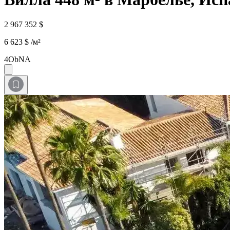
2 967 352 $
6 623 $ /м²
4ObNA