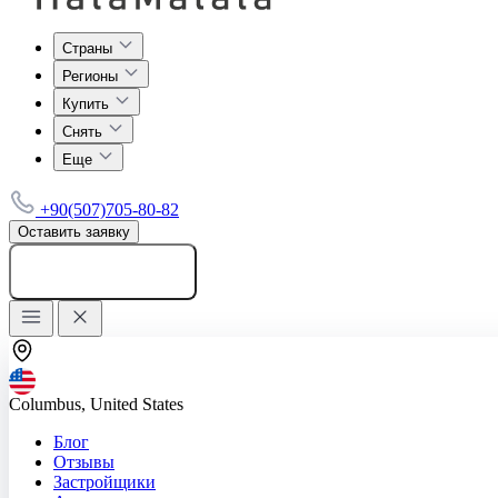
Страны
Регионы
Купить
Снять
Еще
+90(507)705-80-82
Оставить заявку
Добавить объявление
Columbus, United States
Блог
Отзывы
Застройщики