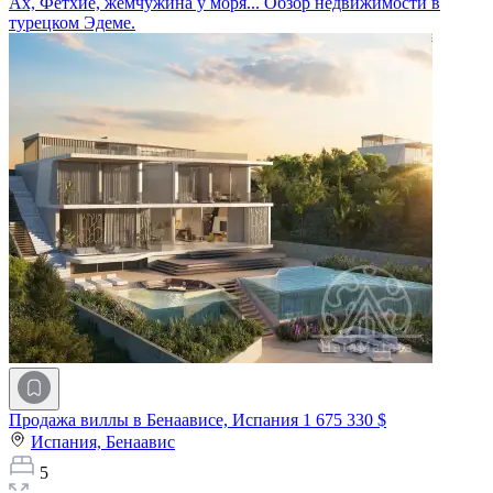
Ах, Фетхие, жемчужина у моря... Обзор недвижимости в
турецком Эдеме.
Продажа виллы в Бенаависе, Испания
1 675 330 $
Испания,
Бенаавис
5