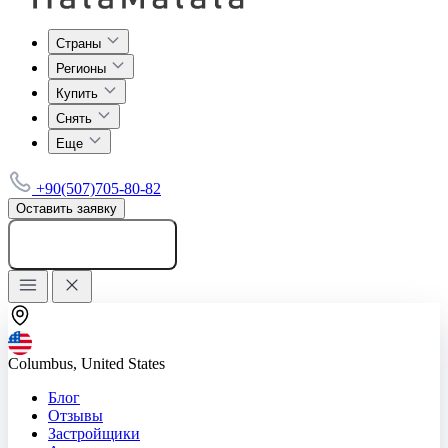
Страны
Регионы
Купить
Снять
Еще
+90(507)705-80-82
Оставить заявку
Добавить объявление
Columbus, United States
Блог
Отзывы
Застройщики