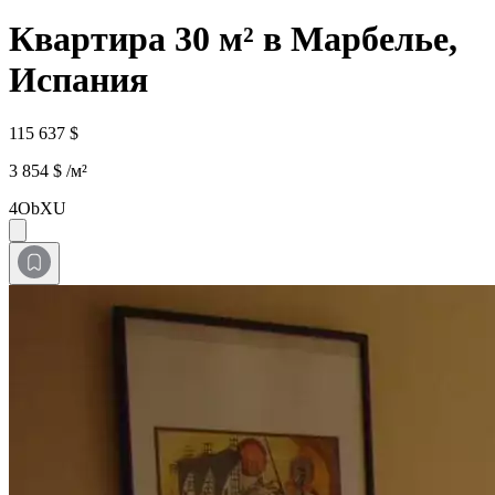
Квартира 30 м² в Марбелье,
Испания
115 637 $
3 854 $ /м²
4ObXU