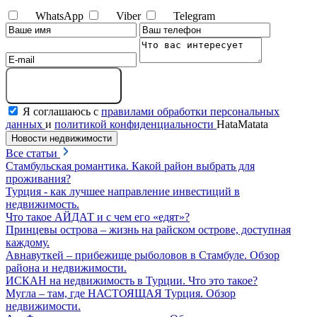
WhatsApp
Viber
Telegram
Отправить сообщение
Я соглашаюсь с
правилами обработки персональных
данных
и
политикой конфиденциальности
HataMatata
Новости недвижимости
Все статьи
Стамбульская романтика. Какой район выбрать для
проживания?
Турция - как лучшее направление инвестиций в
недвижимость.
Что такое АЙДАТ и с чем его «едят»?
Принцевы острова – жизнь на райском острове, доступная
каждому.
Авнавуткей – прибежище рыболовов в Стамбуле. Обзор
района и недвижимости.
ИСКАН на недвижимость в Турции. Что это такое?
Мугла – там, где НАСТОЯЩАЯ Турция. Обзор
недвижимости.