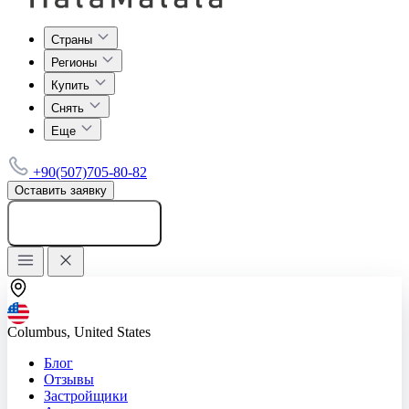
Страны
Регионы
Купить
Снять
Еще
+90(507)705-80-82
Оставить заявку
Добавить объявление
Columbus, United States
Блог
Отзывы
Застройщики