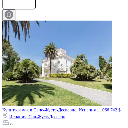
Оставить заявку
Купить замок в Сане-Жусте-Десверне, Испания
11 066 742 $
Испания,
Сан-Жуст-Десверн
9