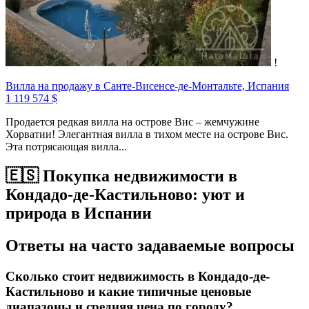
!
Вилла на продажу в Санте-Висенсе-де-Монтальте, Испания
1 119 574 $
Продается редкая вилла на острове Вис – жемчужине
Хорватии! Элегантная вилла в тихом месте на острове Вис.
Эта потрясающая вилла...
🇪🇸 Покупка недвижимости в
Кондадо-де-Кастильново: уют и
природа в Испании
Ответы на часто задаваемые вопросы
Сколько стоит недвижимость в Кондадо-де-
Кастильново и какие типичные ценовые
диапазоны и средняя цена по городу?