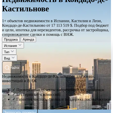
Кастильнове
1+ объектов недвижимости в Испании, Кастилия и Леон,
Кондадо-де-Кастильново от 17 113 519 $. Подбор под бюджет
и цели, ипотека для нерезидентов, рассрочка от застройщика,
сопровождение сделки и помощь с ВНЖ.
Продажа
Аренда
Испания
Тип
Вид
Найти
Недвижимость в Кондадо-де-Кастильнове для жизни,
инвестиций и ВНЖ
✓ Проверенные объекты напрямую от застройщиков
✓ Без переплат и комиссий
✓ Гарантия чистоты сделки и поддержка после покупки
Запросить проекты