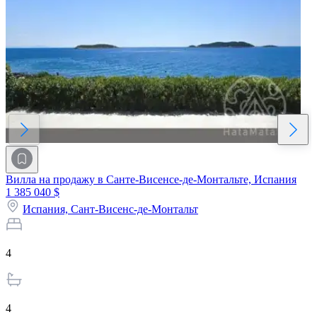
Вилла на продажу в Санте-Висенсе-де-Монтальте, Испания
1 385 040 $
Испания,
Сант-Висенс-де-Монтальт
4
4