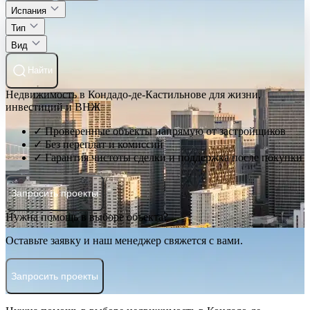
Испания
Тип
Вид
Найти
Недвижимость в Кондадо-де-Кастильнове для жизни,
инвестиций и ВНЖ
✓ Проверенные объекты напрямую от застройщиков
✓ Без переплат и комиссий
✓ Гарантия чистоты сделки и поддержка после покупки
Запросить проекты
Нужна помощь в выборе объекта?
Оставьте заявку и наш менеджер свяжется с вами.
Запросить проекты