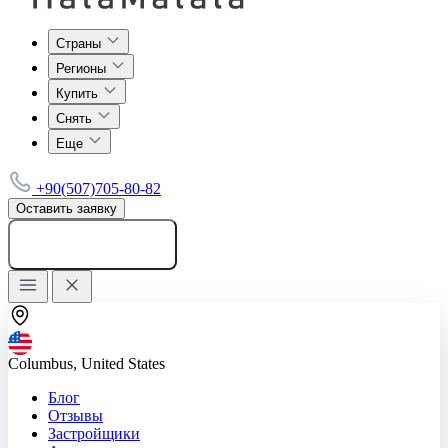
Страны
Регионы
Купить
Снять
Еще
+90(507)705-80-82
Оставить заявку
Добавить объявление
Columbus, United States
Блог
Отзывы
Застройщики