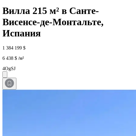
Вилла 215 м² в Санте-
Висенсе-де-Монтальте,
Испания
1 384 199 $
6 438 $ /м²
4OgSJ