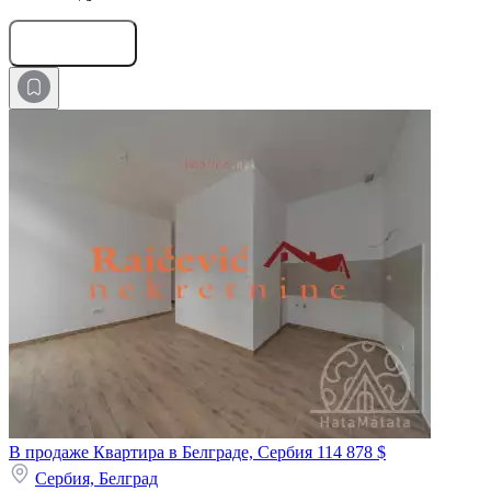
Оставить заявку
В продаже Квартира в Белграде, Сербия
114 878 $
Сербия,
Белград