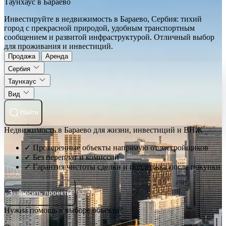
Таунхаус в Бараево
Инвестируйте в недвижимость в Бараево, Сербия: тихий
город с прекрасной природой, удобным транспортным
сообщением и развитой инфраструктурой. Отличный выбор
для проживания и инвестиций.
Продажа
Аренда
Сербия
Таунхаус
Вид
Найти
Недвижимость в Бараево для жизни, инвестиций и ВНЖ
✓ Проверенные объекты напрямую от застройщиков
✓ Без переплат и комиссий
✓ Гарантия чистоты сделки и поддержка после покупки
Запросить проекты
Нужна помощь в выборе объекта?