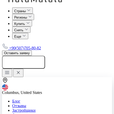
Страны
Регионы
Купить
Снять
Еще
+90(507)705-80-82
Оставить заявку
Добавить объявление
Columbus, United States
Блог
Отзывы
Застройщики