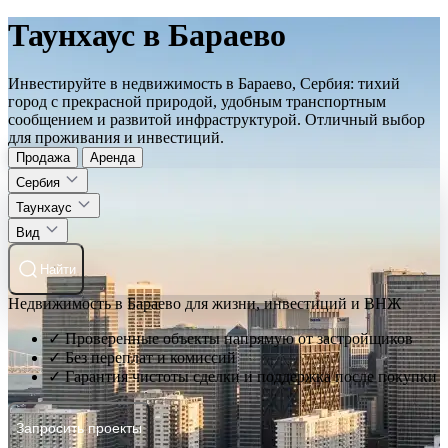
Таунхаус в Бараево
Инвестируйте в недвижимость в Бараево, Сербия: тихий
город с прекрасной природой, удобным транспортным
сообщением и развитой инфраструктурой. Отличный выбор
для проживания и инвестиций.
Продажа
Аренда
Сербия
Таунхаус
Вид
Найти
Недвижимость в Бараево для жизни, инвестиций и ВНЖ
✓ Проверенные объекты напрямую от застройщиков
✓ Без переплат и комиссий
✓ Гарантия чистоты сделки и поддержка после покупки
Запросить проекты