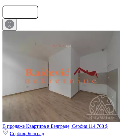
Оставить заявку
В продаже Квартира в Белграде, Сербия
114 768 $
Сербия,
Белград