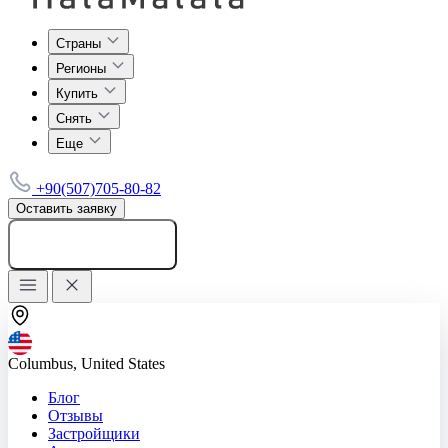
Страны
Регионы
Купить
Снять
Еще
+90(507)705-80-82
Оставить заявку
Добавить объявление
Columbus, United States
Блог
Отзывы
Застройщики