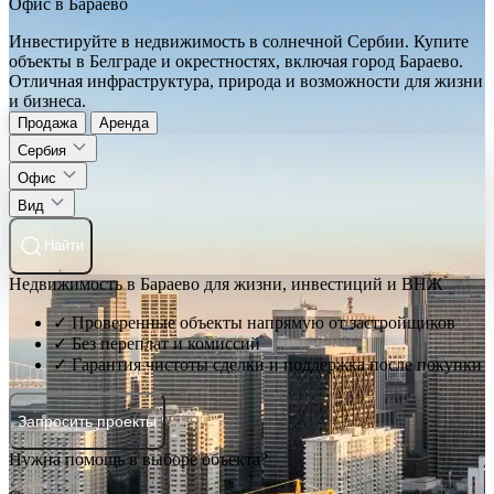
Офис в Бараево
Инвестируйте в недвижимость в солнечной Сербии. Купите
объекты в Белграде и окрестностях, включая город Бараево.
Отличная инфраструктура, природа и возможности для жизни
и бизнеса.
Продажа
Аренда
Сербия
Офис
Вид
Найти
Недвижимость в Бараево для жизни, инвестиций и ВНЖ
✓ Проверенные объекты напрямую от застройщиков
✓ Без переплат и комиссий
✓ Гарантия чистоты сделки и поддержка после покупки
Запросить проекты
Нужна помощь в выборе объекта?