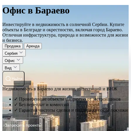
Офис в Бараево
Инвестируйте в недвижимость в солнечной Сербии. Купите
объекты в Белграде и окрестностях, включая город Бараево.
Отличная инфраструктура, природа и возможности для жизни
и бизнеса.
Продажа
Аренда
Сербия
Офис
Вид
Найти
Недвижимость в Бараево для жизни, инвестиций и ВНЖ
✓ Проверенные объекты напрямую от застройщиков
✓ Без переплат и комиссий
✓ Гарантия чистоты сделки и поддержка после покупки
Запросить проекты