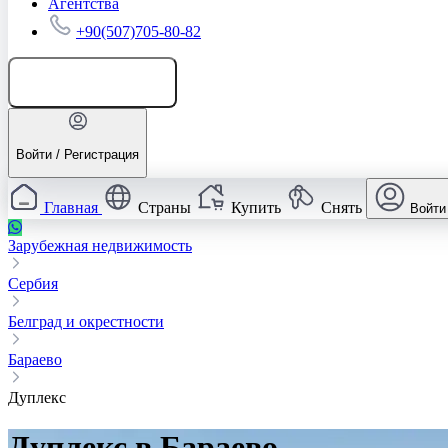
Агентства
+90(507)705-80-82
Добавить объявление
Войти / Регистрация
Главная
Страны
Купить
Снять
Войти
Зарубежная недвижимость
Сербия
Белград и окрестности
Бараево
Дуплекс
Дуплекс в Бараево