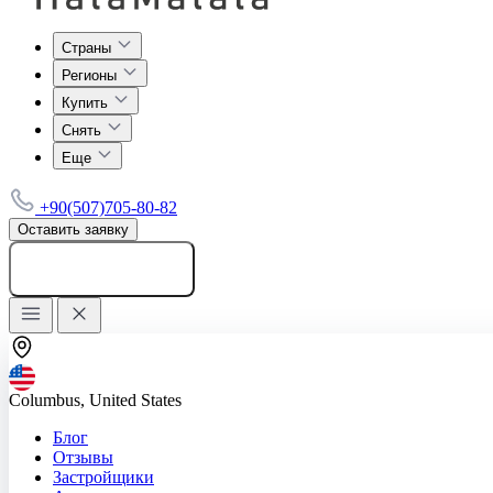
Страны
Регионы
Купить
Снять
Еще
+90(507)705-80-82
Оставить заявку
Добавить объявление
Columbus, United States
Блог
Отзывы
Застройщики