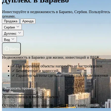
Инвестируйте в недвижимость в Бараево, Сербия. Пользуйтесь
ценами.
Продажа
Аренда
Сербия
Дуплекс
Вид
Найти
Недвижимость в Бараево для жизни, инвестиций и ВНЖ
✓ Проверенные объекты напрямую от застройщиков
✓ Без переплат и комиссий
✓ Гарантия чистоты сделки и поддержка после покупки
Запросить проекты
Нужна помощь в выборе объекта?
Оставьте заявку и наш менеджер свяжется с вами.