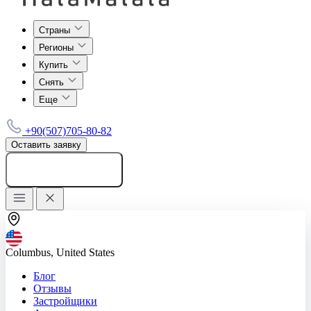
Страны
Регионы
Купить
Снять
Еще
+90(507)705-80-82
Оставить заявку
Добавить объявление
Columbus, United States
Блог
Отзывы
Застройщики