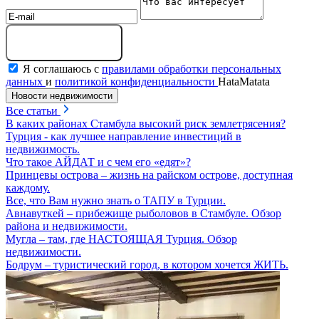
Отправить сообщение
Я соглашаюсь с
правилами обработки персональных
данных
и
политикой конфиденциальности
HataMatata
Новости недвижимости
Все статьи
В каких районах Стамбула высокий риск землетрясения?
Турция - как лучшее направление инвестиций в
недвижимость.
Что такое АЙДАТ и с чем его «едят»?
Принцевы острова – жизнь на райском острове, доступная
каждому.
Все, что Вам нужно знать о ТАПУ в Турции.
Авнавуткей – прибежище рыболовов в Стамбуле. Обзор
района и недвижимости.
Мугла – там, где НАСТОЯЩАЯ Турция. Обзор
недвижимости.
Бодрум – туристический город, в котором хочется ЖИТЬ.