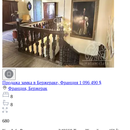
Продажа замка в Бержераке, Франция
1 096 490 $
Франция,
Бержерак
8
8
680