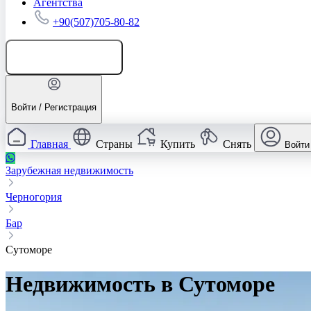
Агентства
+90(507)705-80-82
Добавить объявление
Войти / Регистрация
Главная
Страны
Купить
Снять
Войти
Зарубежная недвижимость
Черногория
Бар
Сутоморе
Недвижимость в Сутоморе