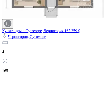
Купить дом в Сутоморе, Черногория
167 359 $
Черногория,
Сутоморе
4
165