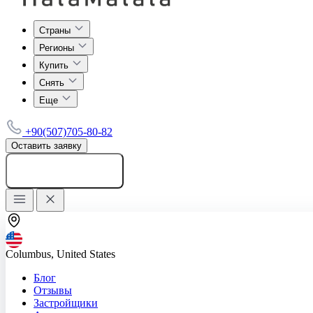
Страны
Регионы
Купить
Снять
Еще
+90(507)705-80-82
Оставить заявку
Добавить объявление
Columbus, United States
Блог
Отзывы
Застройщики