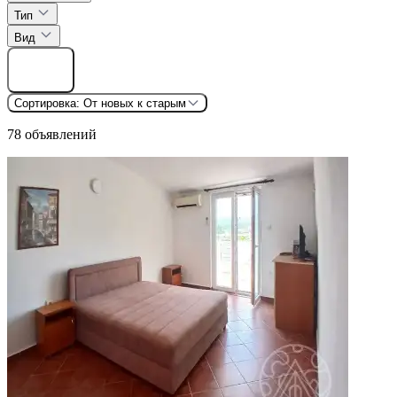
Тип
Вид
Найти
Сортировка:
От новых к старым
78 объявлений