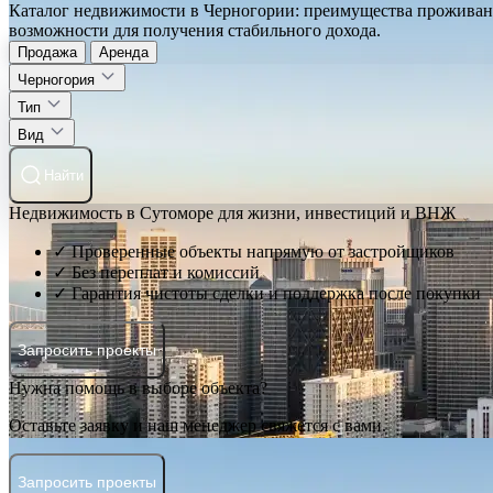
Каталог недвижимости в Черногории: преимущества проживани
возможности для получения стабильного дохода.
Продажа
Аренда
Черногория
Тип
Вид
Найти
Недвижимость в Сутоморе для жизни, инвестиций и ВНЖ
✓ Проверенные объекты напрямую от застройщиков
✓ Без переплат и комиссий
✓ Гарантия чистоты сделки и поддержка после покупки
Запросить проекты
Нужна помощь в выборе объекта?
Оставьте заявку и наш менеджер свяжется с вами.
Запросить проекты