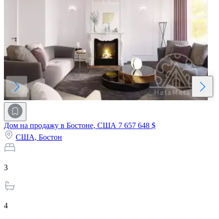
Дом на продажу в Бостоне, США
7 657 648 $
США,
Бостон
3
4