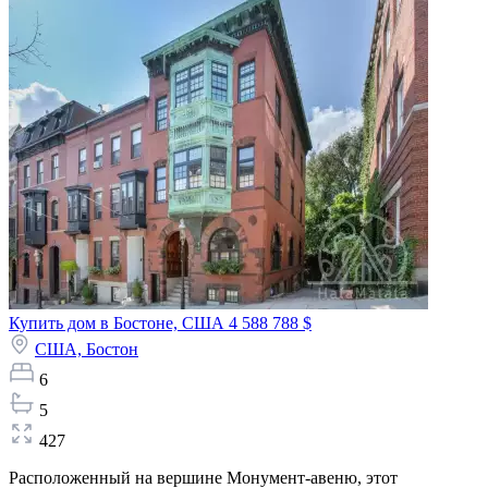
Купить дом в Бостоне, США
4 588 788 $
США,
Бостон
6
5
427
Расположенный на вершине Монумент-авеню, этот