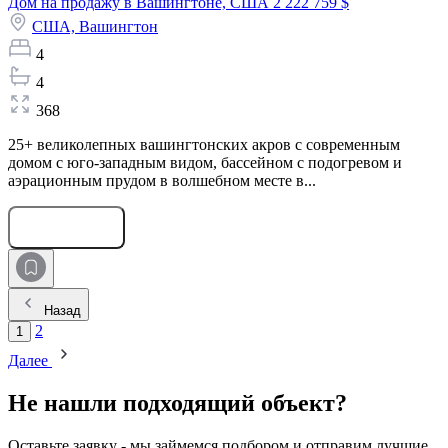
Дом на продажу в Вашингтоне, США
2 222 759 $
США,
Вашингтон
4
4
368
25+ великолепных вашингтонских акров с современным
домом с юго-западным видом, бассейном с подогревом и
аэрационным прудом в волшебном месте в...
Оставить заявку
Назад
2
1
Далее
Не нашли подходящий объект?
Оставьте заявку - мы займемся подбором и отправим лучшие