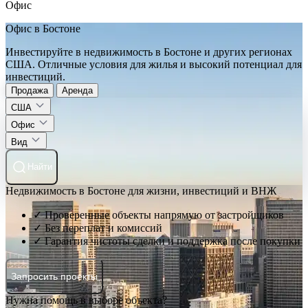
Офис
Офис в Бостоне
Инвестируйте в недвижимость в Бостоне и других регионах
США. Отличные условия для жилья и высокий потенциал для
инвестиций.
Продажа
Аренда
США
Офис
Вид
Найти
Недвижимость в Бостоне для жизни, инвестиций и ВНЖ
✓ Проверенные объекты напрямую от застройщиков
✓ Без переплат и комиссий
✓ Гарантия чистоты сделки и поддержка после покупки
Запросить проекты
Нужна помощь в выборе объекта?