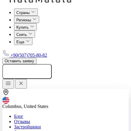
Страны
Регионы
Купить
Снять
Еще
+90(507)705-80-82
Оставить заявку
Добавить объявление
Columbus, United States
Блог
Отзывы
Застройщики