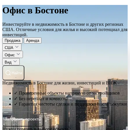
Офис в Бостоне
Инвестируйте в недвижимость в Бостоне и других регионах
США. Отличные условия для жилья и высокий потенциал для
инвестиций.
Продажа
Аренда
США
Офис
Вид
Найти
Недвижимость в Бостоне для жизни, инвестиций и ВНЖ
✓ Проверенные объекты напрямую от застройщиков
✓ Без переплат и комиссий
✓ Гарантия чистоты сделки и поддержка после покупки
Запросить проекты
Нужна помощь в выборе объекта?