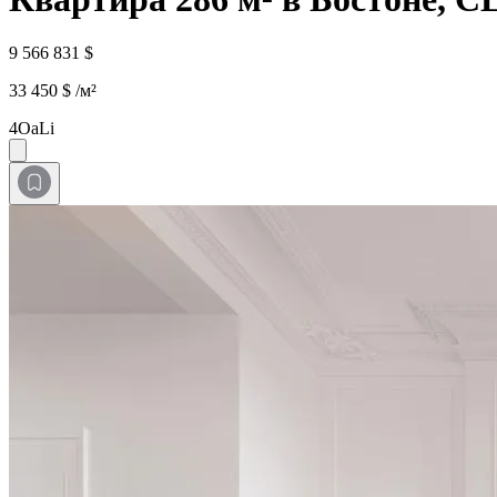
9 566 831 $
33 450 $ /м²
4OaLi