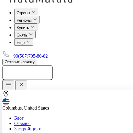
Страны
Регионы
Купить
Снять
Еще
+90(507)705-80-82
Оставить заявку
Добавить объявление
Columbus, United States
Блог
Отзывы
Застройщики