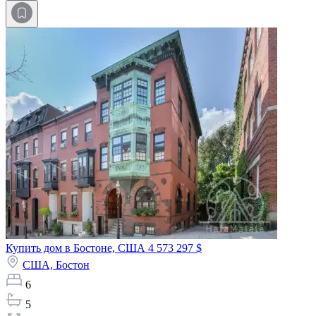
Купить дом в Бостоне, США
4 573 297 $
США,
Бостон
6
5