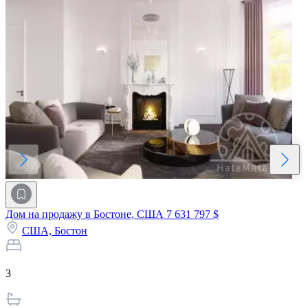
Дом на продажу в Бостоне, США
7 631 797 $
США,
Бостон
3