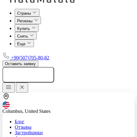
Страны
Регионы
Купить
Снять
Еще
+90(507)705-80-82
Оставить заявку
Добавить объявление
Columbus, United States
Блог
Отзывы
Застройщики