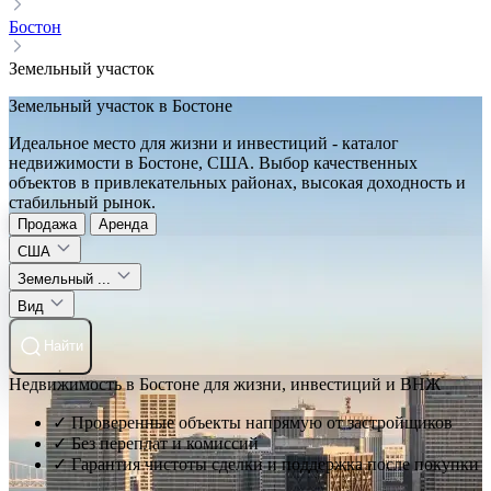
Бостон
Земельный участок
Земельный участок в Бостоне
Идеальное место для жизни и инвестиций - каталог
недвижимости в Бостоне, США. Выбор качественных
объектов в привлекательных районах, высокая доходность и
стабильный рынок.
Продажа
Аренда
США
Земельный ...
Вид
Найти
Недвижимость в Бостоне для жизни, инвестиций и ВНЖ
✓ Проверенные объекты напрямую от застройщиков
✓ Без переплат и комиссий
✓ Гарантия чистоты сделки и поддержка после покупки