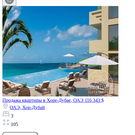
Продажа квартиры в Хоре-Дубае, ОАЭ
116 343 $
ОАЭ,
Хор-Дубай
3
105