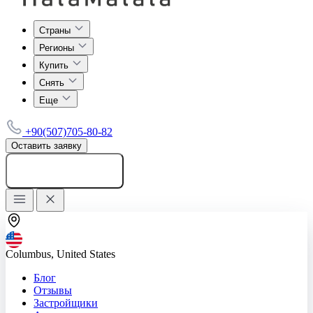
Страны
Регионы
Купить
Снять
Еще
+90(507)705-80-82
Оставить заявку
Добавить объявление
Columbus, United States
Блог
Отзывы
Застройщики