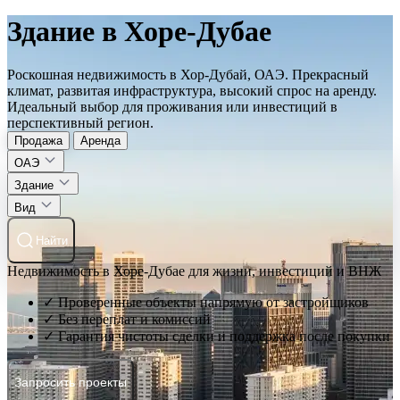
Здание в Хоре-Дубае
Роскошная недвижимость в Хор-Дубай, ОАЭ. Прекрасный
климат, развитая инфраструктура, высокий спрос на аренду.
Идеальный выбор для проживания или инвестиций в
перспективный регион.
Продажа
Аренда
ОАЭ
Здание
Вид
Найти
Недвижимость в Хоре-Дубае для жизни, инвестиций и ВНЖ
✓ Проверенные объекты напрямую от застройщиков
✓ Без переплат и комиссий
✓ Гарантия чистоты сделки и поддержка после покупки
Запросить проекты