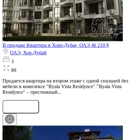
В продаже Квартира в Хоре-Дубае, ОАЭ
46 210 $
ОАЭ,
Хор-Дубай
3
89
Продается квартира на втором этаже с одной спальней без
мебели в комплексе "Byala Vista Residуnce"."Byala Vista
Residуnce" – престижный...
Оставить заявку