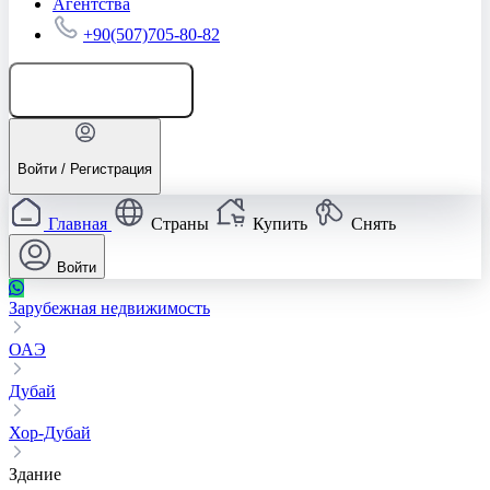
Агентства
+90(507)705-80-82
Добавить объявление
Войти / Регистрация
Главная
Страны
Купить
Снять
Войти
Зарубежная недвижимость
ОАЭ
Дубай
Хор-Дубай
Здание