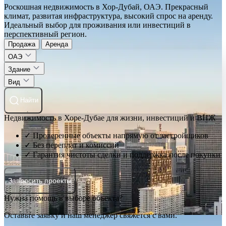
Роскошная недвижимость в Хор-Дубай, ОАЭ. Прекрасный
климат, развитая инфраструктура, высокий спрос на аренду.
Идеальный выбор для проживания или инвестиций в
перспективный регион.
Продажа
Аренда
ОАЭ
Здание
Вид
Найти
Недвижимость в Хоре-Дубае для жизни, инвестиций и ВНЖ
✓ Проверенные объекты напрямую от застройщиков
✓ Без переплат и комиссий
✓ Гарантия чистоты сделки и поддержка после покупки
Запросить проекты
Нужна помощь в выборе объекта?
Оставьте заявку и наш менеджер свяжется с вами.