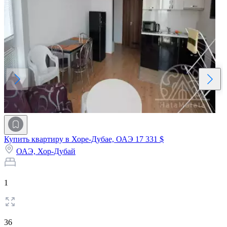
Купить квартиру в Хоре-Дубае, ОАЭ
17 331 $
ОАЭ,
Хор-Дубай
1
36