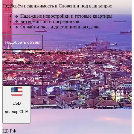
Подберём недвижимость в Словении под ваш запрос
🔸 Надежные новостройки и готовые квартиры
🔸 Без комиссий и посредников
🔸 Онлайн-показ и дистанционная сделка
Подобрать объект
Нужна помощь в выборе объекта?
Оставьте заявку и наш менеджер свяжется с вами.
Подобрать объект
USD
доллар США
ЦБ РФ