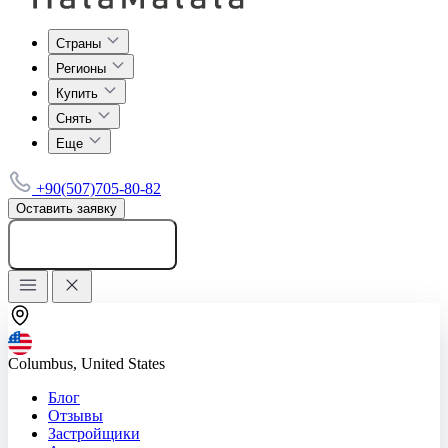
Страны
Регионы
Купить
Снять
Еще
+90(507)705-80-82
Оставить заявку
Добавить объявление
Columbus, United States
Блог
Отзывы
Застройщики