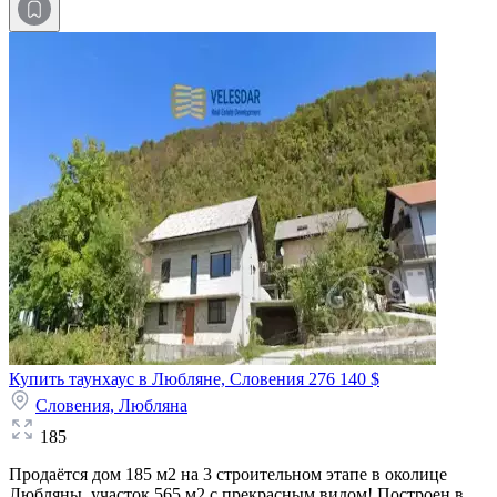
Купить таунхаус в Любляне, Словения
276 140 $
Словения,
Любляна
185
Продаётся дом 185 м2 на 3 строительном этапе в околице
Любляны, участок 565 м2 с прекрасным видом! Построен в