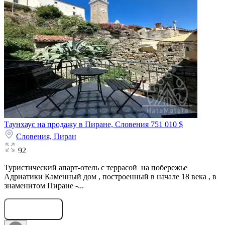
Таунхаус на продажу в Пиране, Словения
751 010 $
Словения,
Пиран
92
Туристический апарт-отель с террасой на побережье
Адриатики Каменный дом , построенный в начале 18 века , в
знаменитом Пиране -...
Оставить заявку