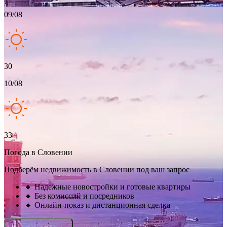
09/08
30
10/08
33
Погода в Словении
Подберём недвижимость в Словении под ваш запрос
🔸 Надежные новостройки и готовые квартиры
🔸 Без комиссий и посредников
🔸 Онлайн-показ и дистанционная сделка