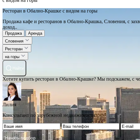
с видом на горы
Ресторан в Обално-Крашке с видом на горы
Продажа кафе и ресторанов в Обално-Крашка, Словения, с зах
доход..
Продажа
Аренда
Словения
Ресторан
на горы
Найти
Хотите купить ресторан в Обално-Крашке? Мы подскажем, с че
Лилия
Консультант по зарубежной недвижимости
Начать подбор