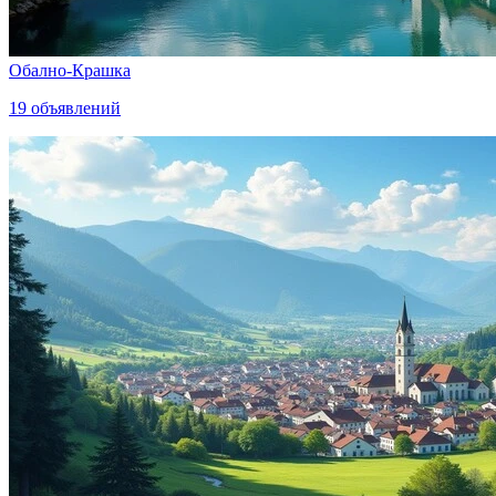
Обално-Крашка
19
объявлений