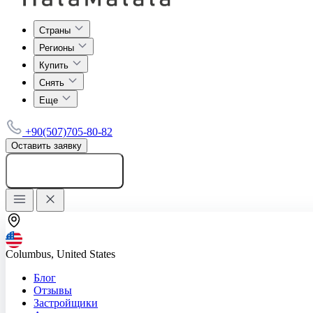
Страны
Регионы
Купить
Снять
Еще
+90(507)705-80-82
Оставить заявку
Добавить объявление
Columbus, United States
Блог
Отзывы
Застройщики