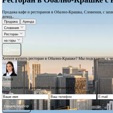
Продажа кафе и ресторанов в Обално-Крашка, Словения, с зах
доход..
Продажа
Аренда
Словения
Ресторан
на горы
Найти
Хотите купить ресторан в Обално-Крашке? Мы подскажем, с че
Лилия
Консультант по зарубежной недвижимости
Начать подбор