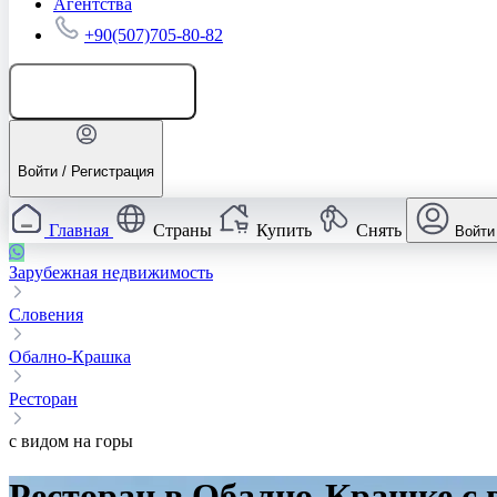
Агентства
+90(507)705-80-82
Добавить объявление
Войти / Регистрация
Главная
Страны
Купить
Снять
Войти
Зарубежная недвижимость
Словения
Обално-Крашка
Ресторан
с видом на горы
Ресторан в Обално-Крашке с 