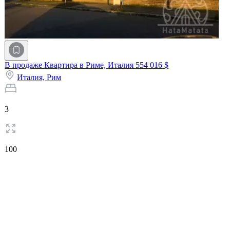
В продаже Квартира в Риме, Италия
554 016 $
Италия,
Рим
3
100