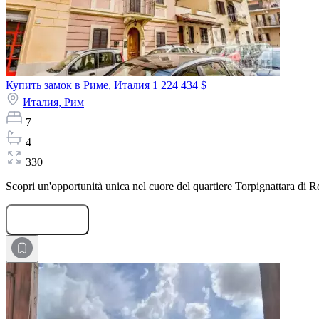
Купить замок в Риме, Италия
1 224 434 $
Италия,
Рим
7
4
330
Scopri un'opportunità unica nel cuore del quartiere Torpignattara di 
Оставить заявку