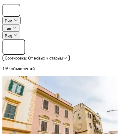
Скрыть
Рим
Тип
Вид
Найти
Сортировка:
От новых к старым
159 объявлений