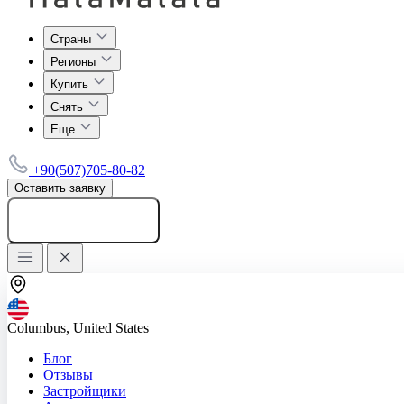
Страны
Регионы
Купить
Снять
Еще
+90(507)705-80-82
Оставить заявку
Добавить объявление
Columbus, United States
Блог
Отзывы
Застройщики