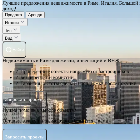
Лучшие предложения недвижимости в Риме, Италия. Большой к
доход!
Продажа
Аренда
Италия
Тип
Вид
Найти
Недвижимость в Риме для жизни, инвестиций и ВНЖ
✓ Проверенные объекты напрямую от застройщиков
✓ Без переплат и комиссий
✓ Гарантия чистоты сделки и поддержка после покупки
Запросить проекты
Нужна помощь в выборе объекта?
Оставьте заявку и наш менеджер свяжется с вами.
Запросить проекты