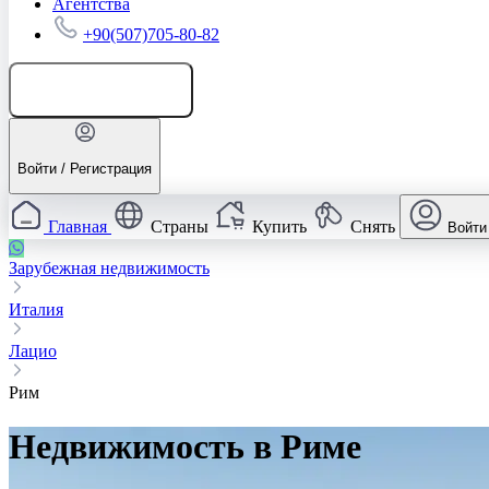
Агентства
+90(507)705-80-82
Добавить объявление
Войти / Регистрация
Главная
Страны
Купить
Снять
Войти
Зарубежная недвижимость
Италия
Лацио
Рим
Недвижимость в Риме