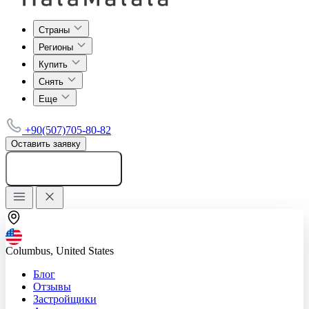
Страны
Регионы
Купить
Снять
Еще
+90(507)705-80-82
Оставить заявку
Добавить объявление
Columbus, United States
Блог
Отзывы
Застройщики