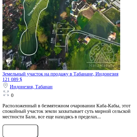
Земельный участок на продажу в Табанане, Индонезия
121 089 $
Индонезия,
Табанан
0
Расположенный в безмятежном очаровании Каба-Кабы, этот
спокойный участок земли захватывает суть мирной сельской
местности Бали, все еще находясь в пределах...
Оставить заявку