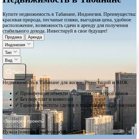
Купите недвижимость в Табанане, Индонезия. Преимущества:
красивая природа, песчаные пляжи, выгодная цена, удобное
расположение, возможность сдачи в аренду для получения
стабильного дохода. Инвестируй в свое будущее!
Продажа
Аренда
Индонезия
Тип
Вид
Найти
Недвижимость в Табанане для жизни, инвестиций и ВНЖ
✓ Проверенные объекты напрямую от застройщиков
✓ Без переплат и комиссий
✓ Гарантия чистоты сделки и поддержка после покупки
Запросить проекты
Нужна помощь в выборе объекта?