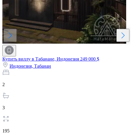
Купить виллу в Табанане, Индонезия
249 000 $
Индонезия,
Табанан
2
3
195