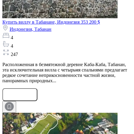
Купить виллу в Табанане, Индонезия
353 200 $
Индонезия,
Табанан
4
4
247
Расположенная в безмятежной деревне Каба-Каба, Табанан,
эта исключительная вилла с четырьмя спальнями предлагает
редкое сочетание неприкосновенности частной жизни,
панорамных природных...
Оставить заявку