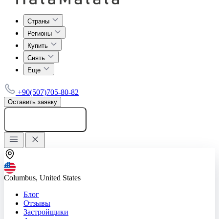
Страны
Регионы
Купить
Снять
Еще
+90(507)705-80-82
Оставить заявку
Добавить объявление
Columbus, United States
Блог
Отзывы
Застройщики