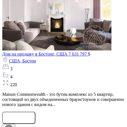
Дом на продажу в Бостоне, США
7 631 797 $
США,
Бостон
3
4
220
Maison Commonwealth - это бутик-комплекс из 5 квартир,
состоящий из двух объединенных браунстоунов и совершенно
нового здания с видом на...
Оставить заявку