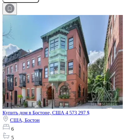
Купить дом в Бостоне, США
4 573 297 $
США,
Бостон
6
5