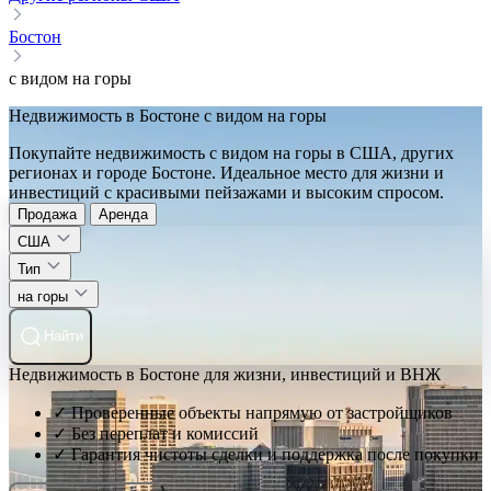
Бостон
с видом на горы
Недвижимость в Бостоне с видом на горы
Покупайте недвижимость с видом на горы в США, других
регионах и городе Бостоне. Идеальное место для жизни и
инвестиций с красивыми пейзажами и высоким спросом.
Продажа
Аренда
США
Тип
на горы
Найти
Недвижимость в Бостоне для жизни, инвестиций и ВНЖ
✓ Проверенные объекты напрямую от застройщиков
✓ Без переплат и комиссий
✓ Гарантия чистоты сделки и поддержка после покупки