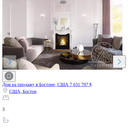
Дом на продажу в Бостоне, США
7 631 797 $
США,
Бостон
3