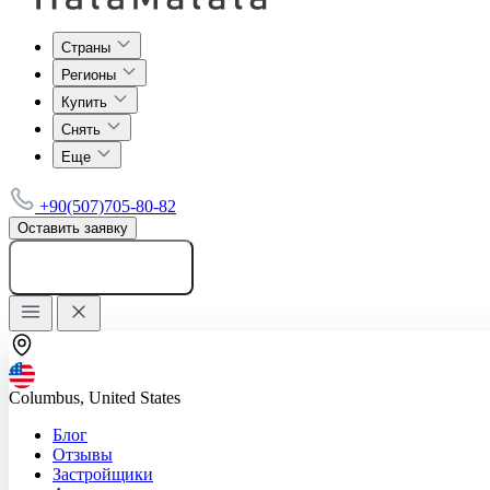
Страны
Регионы
Купить
Снять
Еще
+90(507)705-80-82
Оставить заявку
Добавить объявление
Columbus, United States
Блог
Отзывы
Застройщики