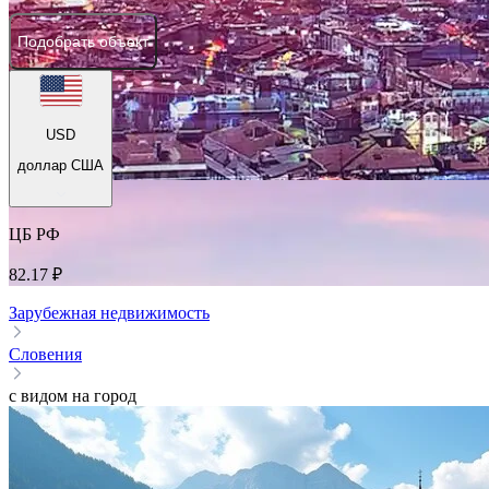
Подобрать объект
USD
доллар США
ЦБ РФ
82.17 ₽
Зарубежная недвижимость
Словения
с видом на город