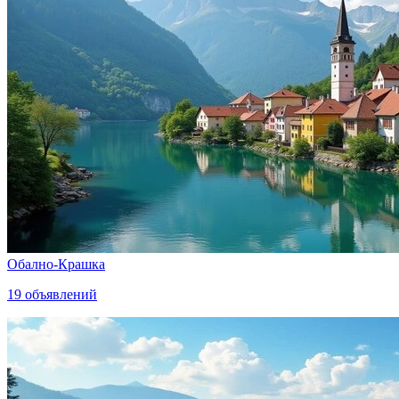
Обално-Крашка
19
объявлений