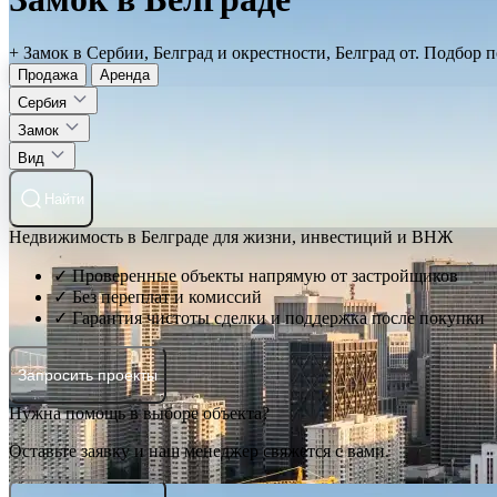
+ Замок в Сербии, Белград и окрестности, Белград от. Подбор
Продажа
Аренда
Сербия
Замок
Вид
Найти
Недвижимость в Белграде для жизни, инвестиций и ВНЖ
✓ Проверенные объекты напрямую от застройщиков
✓ Без переплат и комиссий
✓ Гарантия чистоты сделки и поддержка после покупки
Запросить проекты
Нужна помощь в выборе объекта?
Оставьте заявку и наш менеджер свяжется с вами.