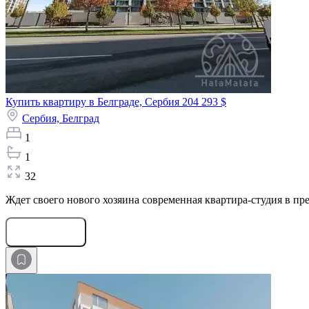
Купить квартиру в Белграде, Сербия
204 293 $
Сербия,
Белград
1
1
32
Ждет своего нового хозяина современная квартира-студия в прес
Оставить заявку