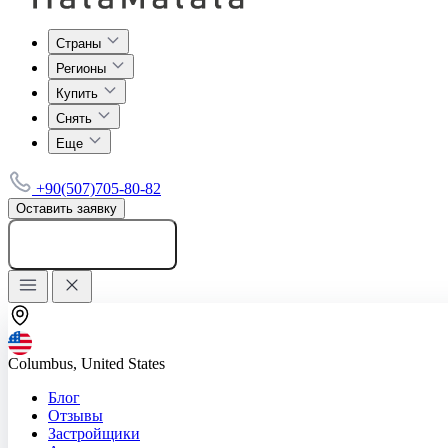
Страны
Регионы
Купить
Снять
Еще
+90(507)705-80-82
Оставить заявку
Добавить объявление
Columbus, United States
Блог
Отзывы
Застройщики