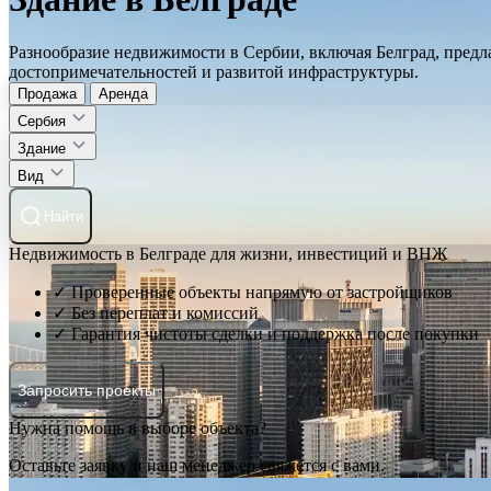
Разнообразие недвижимости в Сербии, включая Белград, предл
достопримечательностей и развитой инфраструктуры.
Продажа
Аренда
Сербия
Здание
Вид
Найти
Недвижимость в Белграде для жизни, инвестиций и ВНЖ
✓ Проверенные объекты напрямую от застройщиков
✓ Без переплат и комиссий
✓ Гарантия чистоты сделки и поддержка после покупки
Запросить проекты
Нужна помощь в выборе объекта?
Оставьте заявку и наш менеджер свяжется с вами.