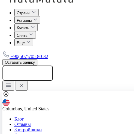
Страны
Регионы
Купить
Снять
Еще
+90(507)705-80-82
Оставить заявку
Добавить объявление
Columbus, United States
Блог
Отзывы
Застройщики