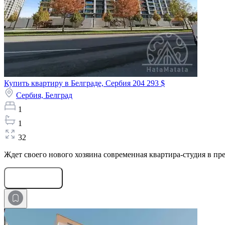
Купить квартиру в Белграде, Сербия
204 293 $
Сербия,
Белград
1
1
32
Ждет своего нового хозяина современная квартира-студия в прес
Оставить заявку